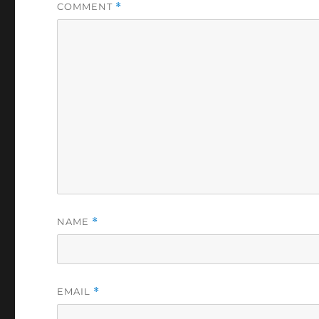
COMMENT
*
NAME
*
EMAIL
*