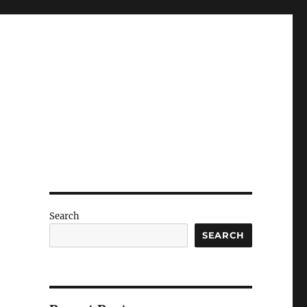
Search
SEARCH