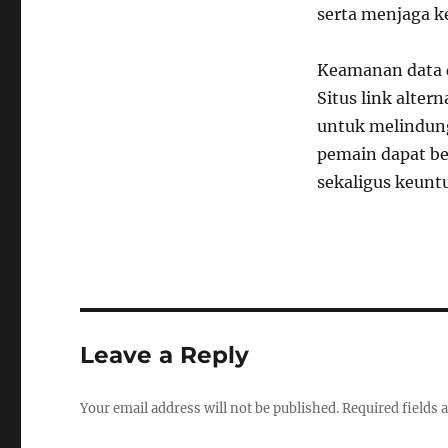
serta menjaga k
Keamanan data d
Situs link alter
untuk melindung
pemain dapat be
sekaligus keunt
Leave a Reply
Your email address will not be published.
Required fields