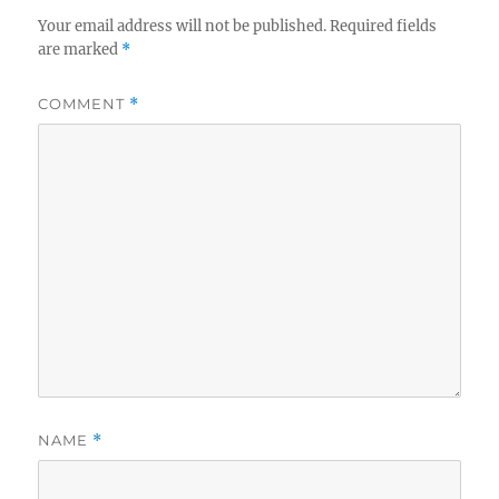
Your email address will not be published.
Required fields
are marked
*
COMMENT
*
NAME
*