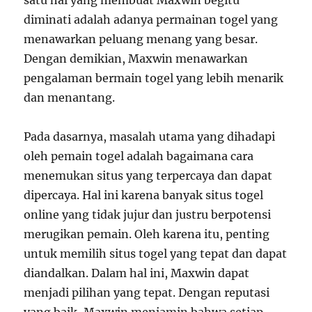
satu hal yang membuat Maxwin begitu
diminati adalah adanya permainan togel yang
menawarkan peluang menang yang besar.
Dengan demikian, Maxwin menawarkan
pengalaman bermain togel yang lebih menarik
dan menantang.
Pada dasarnya, masalah utama yang dihadapi
oleh pemain togel adalah bagaimana cara
menemukan situs yang terpercaya dan dapat
dipercaya. Hal ini karena banyak situs togel
online yang tidak jujur dan justru berpotensi
merugikan pemain. Oleh karena itu, penting
untuk memilih situs togel yang tepat dan dapat
diandalkan. Dalam hal ini, Maxwin dapat
menjadi pilihan yang tepat. Dengan reputasi