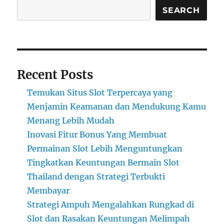
SEARCH
Recent Posts
Temukan Situs Slot Terpercaya yang
Menjamin Keamanan dan Mendukung Kamu
Menang Lebih Mudah
Inovasi Fitur Bonus Yang Membuat
Permainan Slot Lebih Menguntungkan
Tingkatkan Keuntungan Bermain Slot
Thailand dengan Strategi Terbukti
Membayar
Strategi Ampuh Mengalahkan Rungkad di
Slot dan Rasakan Keuntungan Melimpah