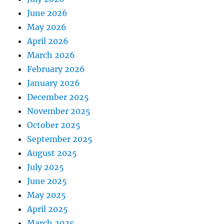
June 2026
May 2026
April 2026
March 2026
February 2026
January 2026
December 2025
November 2025
October 2025
September 2025
August 2025
July 2025
June 2025
May 2025
April 2025
March 2025