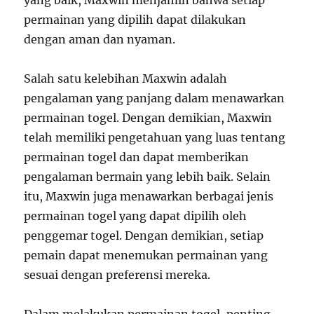
yang baik, Maxwin menjamin bahwa setiap
permainan yang dipilih dapat dilakukan
dengan aman dan nyaman.
Salah satu kelebihan Maxwin adalah
pengalaman yang panjang dalam menawarkan
permainan togel. Dengan demikian, Maxwin
telah memiliki pengetahuan yang luas tentang
permainan togel dan dapat memberikan
pengalaman bermain yang lebih baik. Selain
itu, Maxwin juga menawarkan berbagai jenis
permainan togel yang dapat dipilih oleh
penggemar togel. Dengan demikian, setiap
pemain dapat menemukan permainan yang
sesuai dengan preferensi mereka.