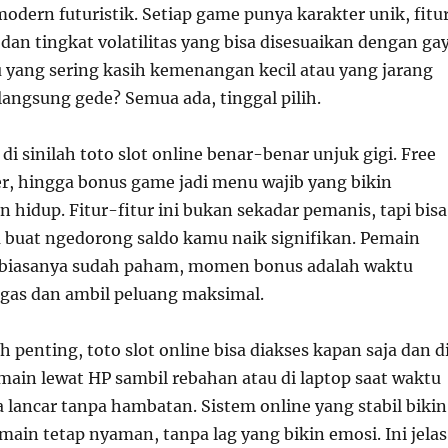
dern futuristik. Setiap game punya karakter unik, fitu
dan tingkat volatilitas yang bisa disesuaikan dengan ga
yang sering kasih kemenangan kecil atau yang jarang
 langsung gede? Semua ada, tinggal pilih.
, di sinilah toto slot online benar-benar unjuk gigi. Free
ter, hingga bonus game jadi menu wajib yang bikin
hidup. Fitur-fitur ini bukan sekadar pemanis, tapi bisa
a buat ngedorong saldo kamu naik signifikan. Pemain
biasanya sudah paham, momen bonus adalah waktu
egas dan ambil peluang maksimal.
 penting, toto slot online bisa diakses kapan saja dan d
main lewat HP sambil rebahan atau di laptop saat waktu
 lancar tanpa hambatan. Sistem online yang stabil bikin
ain tetap nyaman, tanpa lag yang bikin emosi. Ini jelas