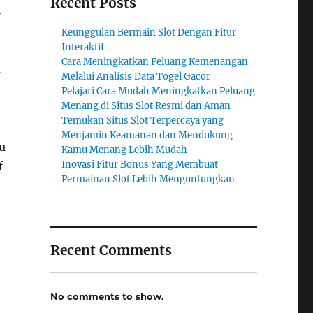
Recent Posts
i
Keunggulan Bermain Slot Dengan Fitur
Interaktif
Cara Meningkatkan Peluang Kemenangan
u
Melalui Analisis Data Togel Gacor
Pelajari Cara Mudah Meningkatkan Peluang
Menang di Situs Slot Resmi dan Aman
Temukan Situs Slot Terpercaya yang
Menjamin Keamanan dan Mendukung
u
Kamu Menang Lebih Mudah
Inovasi Fitur Bonus Yang Membuat
f
Permainan Slot Lebih Menguntungkan
Recent Comments
No comments to show.