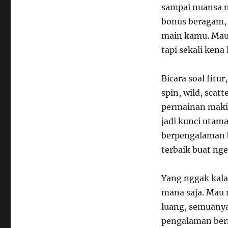
sampai nuansa mo
bonus beragam, 
main kamu. Mau 
tapi sekali kena
Bicara soal fitur
spin, wild, scat
permainan makin 
jadi kunci utam
berpengalaman 
terbaik buat ng
Yang nggak kalah
mana saja. Mau 
luang, semuanya
pengalaman berm