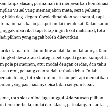
kan tanpa alasan, permainan ini menawarkan kombinas
ampilan visual yang memanjakan mata, serta peluang
 bikin deg-degan. Cocok dimainkan saat santai, tapi
adrenalin naik kalau jackpot mulai mendekat. Kalau kam
 nggak mau ribet tapi tetap ingin hasil maksimal, toto
s jadi pilihan yang nggak boleh dilewatkan.
 tarik utama toto slot online adalah kemudahannya. Kam
l tingkat dewa atau strategi ribet seperti game kompetiti
am pola permainan, atur modal dengan cerdas, dan tahu
atau rem, peluang cuan sudah terbuka lebar. Inilah
emain bilang toto slot online itu simpel tapi mematikan
men yang pas, hasilnya bisa bikin senyum lebar.
 game, toto slot online juga unggul. Ada ratusan pilihan
n tema berbeda, mulai dari klasik, petualangan, fantasi,