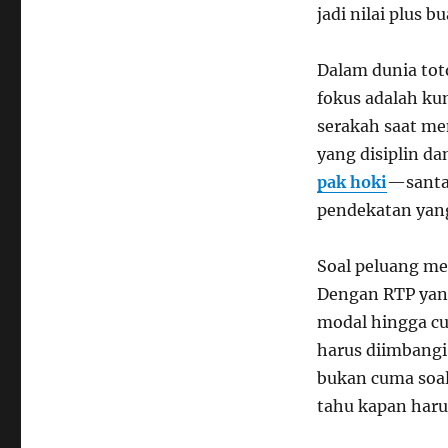
jadi nilai plus 
Dalam dunia toto
fokus adalah kun
serakah saat me
yang disiplin d
pak hoki
—santai
pendekatan yang
Soal peluang me
Dengan RTP yang
modal hingga cua
harus diimbangi
bukan cuma soal
tahu kapan haru