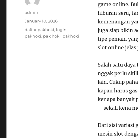
game online. Bu
Author
admin
hiburan seru, t
Posted
January 10, 2026
kemenangan yang
on
Tags
daftar pakhoki
,
login
juga siap bikin 
pakhoki
,
pak hoki
,
pakhoki
tipe pemain yang
slot online jela
Salah satu daya
nggak perlu skil
lain. Cukup pah
kapan harus gas 
kenapa banyak p
—sekali kena mo
Dari sisi variasi
mesin slot denga