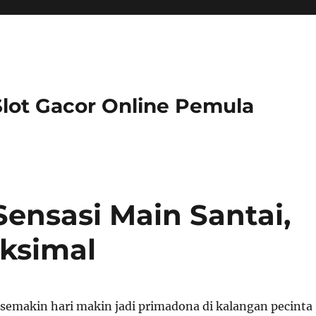
lot Gacor Online Pemula
 Sensasi Main Santai,
ksimal
e semakin hari makin jadi primadona di kalangan pecinta