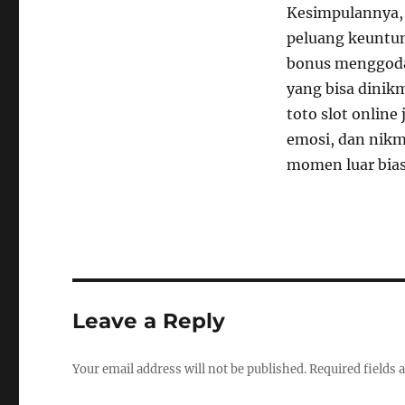
Kesimpulannya, 
peluang keuntun
bonus menggoda,
yang bisa dinikm
toto slot online 
emosi, dan nikma
momen luar bias
Leave a Reply
Your email address will not be published.
Required fields