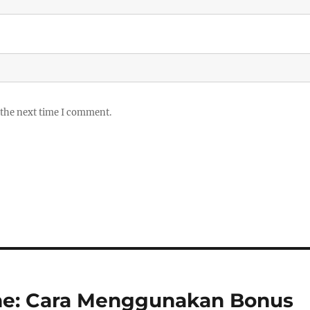
 the next time I comment.
ine: Cara Menggunakan Bonus