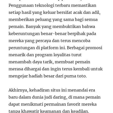
Penggunaan teknologi terbaru memastikan
setiap hasil yang keluar bersifat acak dan adil,
memberikan peluang yang sama bagi semua
pemain. Banyak yang membuktikan bahwa
keberuntungan benar-benar berpihak pada
mereka yang percaya dan terus mencoba
peruntungan di platform ini. Berbagai promosi
menarik dan program loyalitas turut
menambah daya tarik, membuat pemain
merasa dihargai dan ingin terus kembali untuk
mengejar hadiah besar dari purna toto.
Akhirnya, kehadiran situs ini menandai era
baru dalam dunia judi daring, di mana pemain
dapat menikmati permainan favorit mereka
tanpa khawatir keamanan dan keadilan.