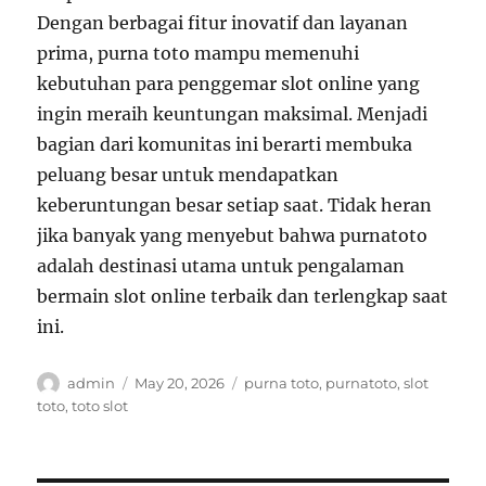
Dengan berbagai fitur inovatif dan layanan
prima, purna toto mampu memenuhi
kebutuhan para penggemar slot online yang
ingin meraih keuntungan maksimal. Menjadi
bagian dari komunitas ini berarti membuka
peluang besar untuk mendapatkan
keberuntungan besar setiap saat. Tidak heran
jika banyak yang menyebut bahwa purnatoto
adalah destinasi utama untuk pengalaman
bermain slot online terbaik dan terlengkap saat
ini.
Author
Posted
Tags
admin
May 20, 2026
purna toto
,
purnatoto
,
slot
on
toto
,
toto slot