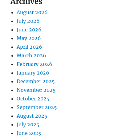
Archives
August 2026
July 2026
June 2026
May 2026
April 2026
March 2026
February 2026
January 2026
December 2025
November 2025
October 2025
September 2025
August 2025
July 2025
June 2025