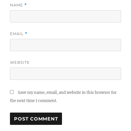
NAME
*
EMAIL
*
WEBSITE
Save my name, email, and website in this browser for
the next time I comment.