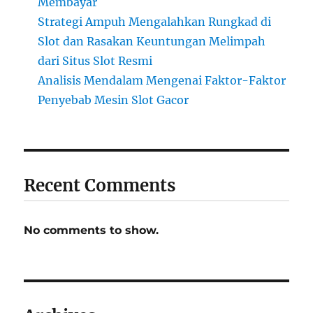
Membayar
Strategi Ampuh Mengalahkan Rungkad di
Slot dan Rasakan Keuntungan Melimpah
dari Situs Slot Resmi
Analisis Mendalam Mengenai Faktor-Faktor
Penyebab Mesin Slot Gacor
Recent Comments
No comments to show.