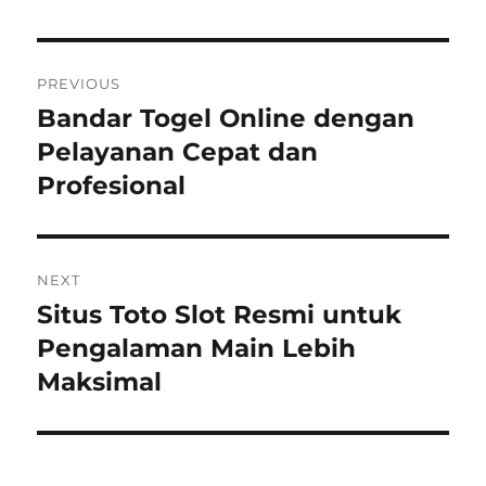
Post
PREVIOUS
navigation
Bandar Togel Online dengan
Previous
post:
Pelayanan Cepat dan
Profesional
NEXT
Situs Toto Slot Resmi untuk
Next
post:
Pengalaman Main Lebih
Maksimal