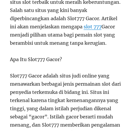
situs slot terbaik untuk meraih keberuntungan.
Salah satu situs yang kini banyak
diperbincangkan adalah Slot777 Gacor. Artikel
ini akan menjelaskan mengapa
slot 777
Gacor
menjadi pilihan utama bagi pemain slot yang
berambisi untuk menang tanpa kerugian.
Apa Itu Slot777 Gacor?
Slot777 Gacor adalah situs judi online yang
menawarkan berbagai jenis permainan slot dari
penyedia terkemuka di bidang ini. Situs ini
terkenal karena tingkat kemenangannya yang
tinggi, yang dalam istilah perjudian dikenal
sebagai “gacor”. Istilah gacor berarti mudah
menang, dan Slot777 memberikan pengalaman