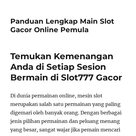
Panduan Lengkap Main Slot
Gacor Online Pemula
Temukan Kemenangan
Anda di Setiap Sesion
Bermain di Slot777 Gacor
Di dunia permainan online, mesin slot
merupakan salah satu permainan yang paling
digemari oleh banyak orang. Dengan berbagai
jenis pilihan permainan dan peluang menang
yang besar, sangat wajar jika pemain mencari