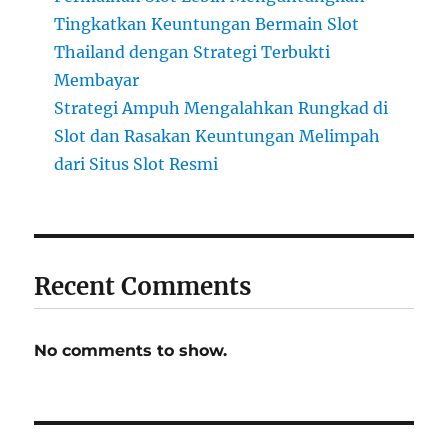
Tingkatkan Keuntungan Bermain Slot
Thailand dengan Strategi Terbukti
Membayar
Strategi Ampuh Mengalahkan Rungkad di
Slot dan Rasakan Keuntungan Melimpah
dari Situs Slot Resmi
Recent Comments
No comments to show.