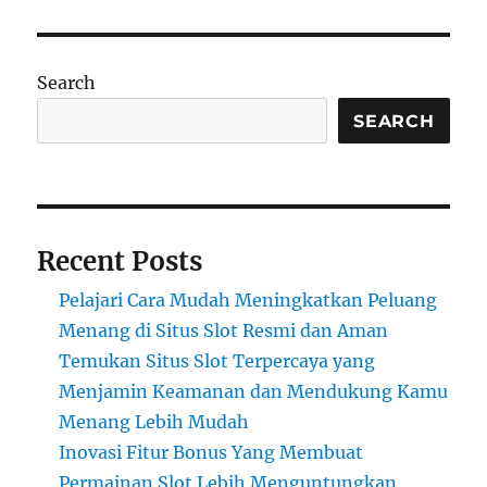
Search
SEARCH
Recent Posts
Pelajari Cara Mudah Meningkatkan Peluang
Menang di Situs Slot Resmi dan Aman
Temukan Situs Slot Terpercaya yang
Menjamin Keamanan dan Mendukung Kamu
Menang Lebih Mudah
Inovasi Fitur Bonus Yang Membuat
Permainan Slot Lebih Menguntungkan