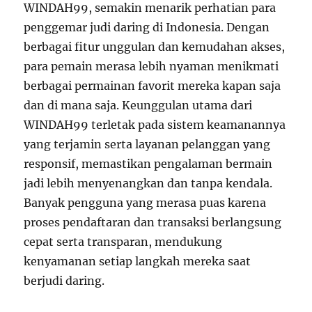
WINDAH99, semakin menarik perhatian para
penggemar judi daring di Indonesia. Dengan
berbagai fitur unggulan dan kemudahan akses,
para pemain merasa lebih nyaman menikmati
berbagai permainan favorit mereka kapan saja
dan di mana saja. Keunggulan utama dari
WINDAH99 terletak pada sistem keamanannya
yang terjamin serta layanan pelanggan yang
responsif, memastikan pengalaman bermain
jadi lebih menyenangkan dan tanpa kendala.
Banyak pengguna yang merasa puas karena
proses pendaftaran dan transaksi berlangsung
cepat serta transparan, mendukung
kenyamanan setiap langkah mereka saat
berjudi daring.