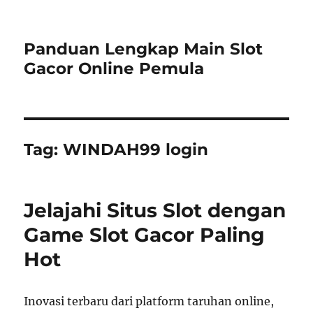
Panduan Lengkap Main Slot
Gacor Online Pemula
Tag:
WINDAH99 login
Jelajahi Situs Slot dengan
Game Slot Gacor Paling
Hot
Inovasi terbaru dari platform taruhan online,