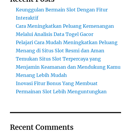
Keunggulan Bermain Slot Dengan Fitur
Interaktif
Cara Meningkatkan Peluang Kemenangan
Melalui Analisis Data Togel Gacor
Pelajari Cara Mudah Meningkatkan Peluang
Menang di Situs Slot Resmi dan Aman
Temukan Situs Slot Terpercaya yang
Menjamin Keamanan dan Mendukung Kamu
Menang Lebih Mudah
Inovasi Fitur Bonus Yang Membuat
Permainan Slot Lebih Menguntungkan
Recent Comments