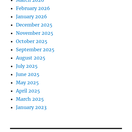
March 2026
February 2026
January 2026
December 2025
November 2025
October 2025
September 2025
August 2025
July 2025
June 2025
May 2025
April 2025
March 2025
January 2023