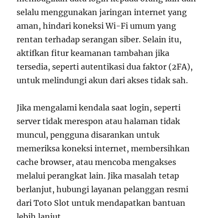
selalu menggunakan jaringan internet yang
aman, hindari koneksi Wi-Fi umum yang
rentan terhadap serangan siber. Selain itu,
aktifkan fitur keamanan tambahan jika
tersedia, seperti autentikasi dua faktor (2FA),
untuk melindungi akun dari akses tidak sah.
Jika mengalami kendala saat login, seperti
server tidak merespon atau halaman tidak
muncul, pengguna disarankan untuk
memeriksa koneksi internet, membersihkan
cache browser, atau mencoba mengakses
melalui perangkat lain. Jika masalah tetap
berlanjut, hubungi layanan pelanggan resmi
dari Toto Slot untuk mendapatkan bantuan
lebih lanjut.