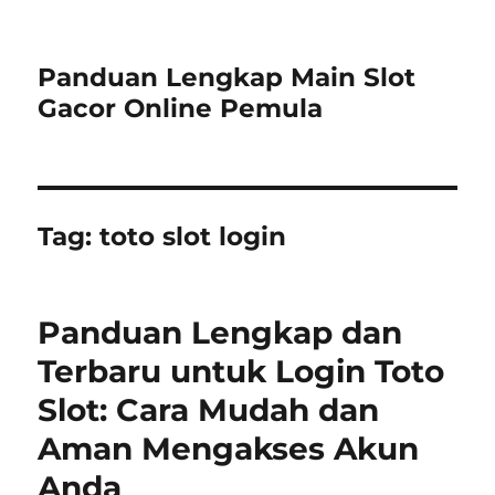
Panduan Lengkap Main Slot
Gacor Online Pemula
Tag:
toto slot login
Panduan Lengkap dan
Terbaru untuk Login Toto
Slot: Cara Mudah dan
Aman Mengakses Akun
Anda