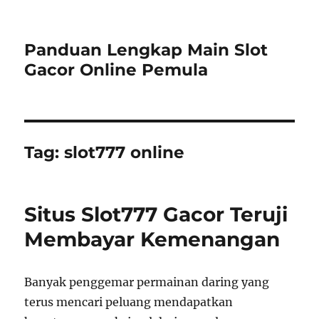
Panduan Lengkap Main Slot
Gacor Online Pemula
Tag:
slot777 online
Situs Slot777 Gacor Teruji
Membayar Kemenangan
Banyak penggemar permainan daring yang
terus mencari peluang mendapatkan