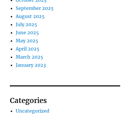
October 2025
September 2025
August 2025
July 2025
June 2025
May 2025
April 2025
March 2025
January 2023
Categories
Uncategorized