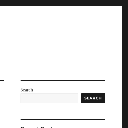
Search
SEARCH