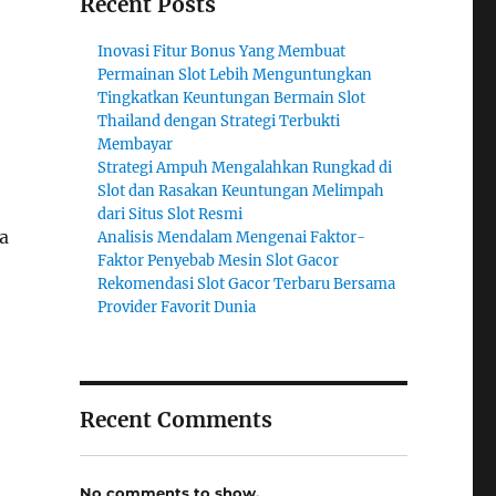
Recent Posts
Inovasi Fitur Bonus Yang Membuat
Permainan Slot Lebih Menguntungkan
Tingkatkan Keuntungan Bermain Slot
Thailand dengan Strategi Terbukti
Membayar
Strategi Ampuh Mengalahkan Rungkad di
Slot dan Rasakan Keuntungan Melimpah
dari Situs Slot Resmi
a
Analisis Mendalam Mengenai Faktor-
Faktor Penyebab Mesin Slot Gacor
Rekomendasi Slot Gacor Terbaru Bersama
Provider Favorit Dunia
Recent Comments
No comments to show.