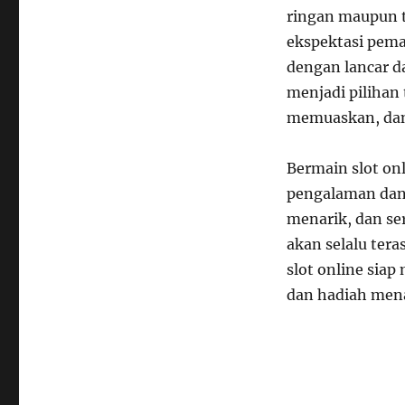
ringan maupun 
ekspektasi pema
dengan lancar d
menjadi pilihan 
memuaskan, dan
Bermain slot on
pengalaman dan 
menarik, dan se
akan selalu ter
slot online sia
dan hadiah mena