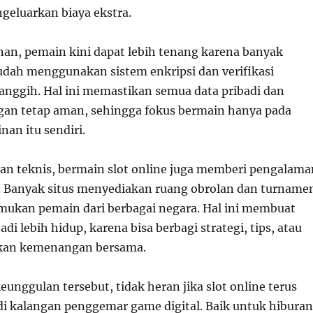
geluarkan biaya ekstra.
nan, pemain kini dapat lebih tenang karena banyak
udah menggunakan sistem enkripsi dan verifikasi
canggih. Hal ini memastikan semua data pribadi dan
gan tetap aman, sehingga fokus bermain hanya pada
an itu sendiri.
an teknis, bermain slot online juga memberi pengalama
k. Banyak situs menyediakan ruang obrolan dan turname
ukan pemain dari berbagai negara. Hal ini membuat
i lebih hidup, karena bisa berbagi strategi, tips, atau
kan kemenangan bersama.
nggulan tersebut, tidak heran jika slot online terus
 di kalangan penggemar game digital. Baik untuk hiburan