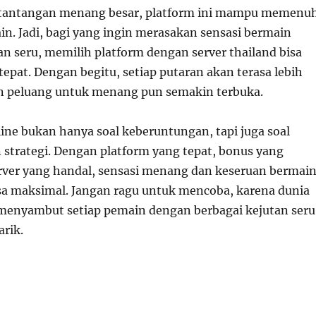
tantangan menang besar, platform ini mampu memenuh
in. Jadi, bagi yang ingin merasakan sensasi bermain
an seru, memilih platform dengan server thailand bisa
tepat. Dengan begitu, setiap putaran akan terasa lebih
 peluang untuk menang pun semakin terbuka.
line bukan hanya soal keberuntungan, tapi juga soal
strategi. Dengan platform yang tepat, bonus yang
rver yang handal, sensasi menang dan keseruan bermai
asa maksimal. Jangan ragu untuk mencoba, karena dunia
p menyambut setiap pemain dengan berbagai kejutan seru
rik.