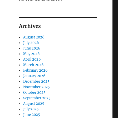
Archives
August 2026
July 2026
June 2026
May 2026
April 2026
March 2026
February 2026
January 2026
December 2025
November 2025
October 2025
September 2025
August 2025
July 2025
June 2025