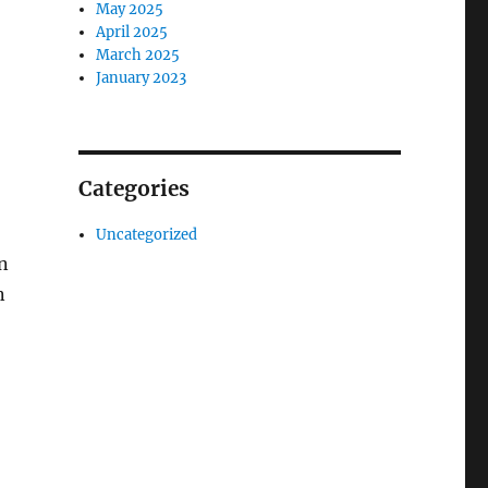
May 2025
April 2025
March 2025
January 2023
Categories
Uncategorized
n
n