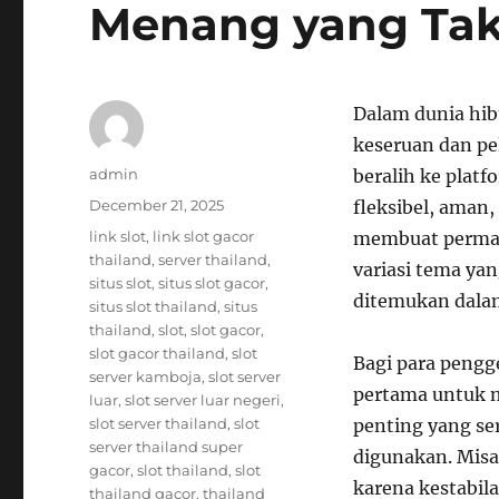
Menang yang Tak
Dalam dunia hib
keseruan dan p
Author
admin
beralih ke plat
Posted
December 21, 2025
fleksibel, aman
on
Tags
link slot
,
link slot gacor
membuat permai
thailand
,
server thailand
,
variasi tema ya
situs slot
,
situs slot gacor
,
ditemukan dala
situs slot thailand
,
situs
thailand
,
slot
,
slot gacor
,
slot gacor thailand
,
slot
Bagi para pengg
server kamboja
,
slot server
pertama untuk m
luar
,
slot server luar negeri
,
slot server thailand
,
slot
penting yang se
server thailand super
digunakan. Misa
gacor
,
slot thailand
,
slot
karena kestabi
thailand gacor
,
thailand