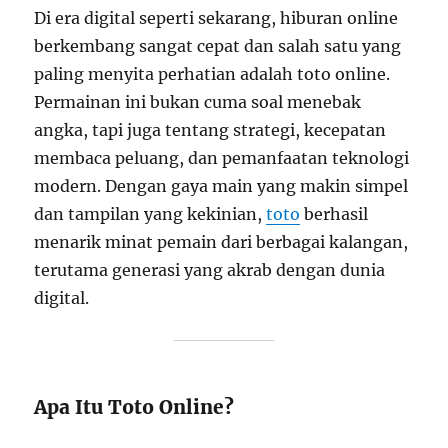
Di era digital seperti sekarang, hiburan online
berkembang sangat cepat dan salah satu yang
paling menyita perhatian adalah toto online.
Permainan ini bukan cuma soal menebak
angka, tapi juga tentang strategi, kecepatan
membaca peluang, dan pemanfaatan teknologi
modern. Dengan gaya main yang makin simpel
dan tampilan yang kekinian,
toto
berhasil
menarik minat pemain dari berbagai kalangan,
terutama generasi yang akrab dengan dunia
digital.
Apa Itu Toto Online?