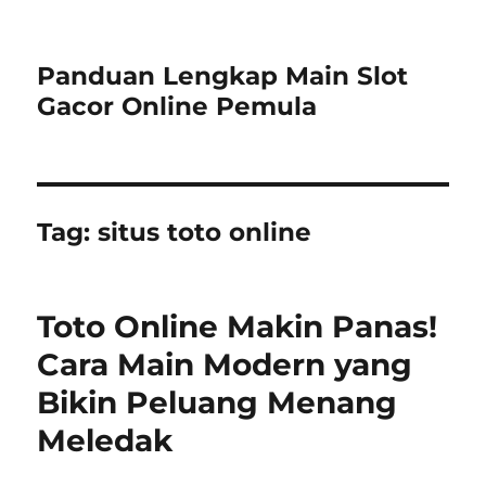
Panduan Lengkap Main Slot
Gacor Online Pemula
Tag:
situs toto online
Toto Online Makin Panas!
Cara Main Modern yang
Bikin Peluang Menang
Meledak