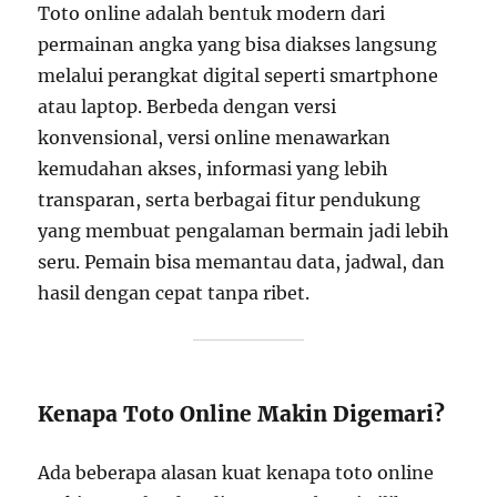
Toto online adalah bentuk modern dari
permainan angka yang bisa diakses langsung
melalui perangkat digital seperti smartphone
atau laptop. Berbeda dengan versi
konvensional, versi online menawarkan
kemudahan akses, informasi yang lebih
transparan, serta berbagai fitur pendukung
yang membuat pengalaman bermain jadi lebih
seru. Pemain bisa memantau data, jadwal, dan
hasil dengan cepat tanpa ribet.
Kenapa Toto Online Makin Digemari?
Ada beberapa alasan kuat kenapa toto online