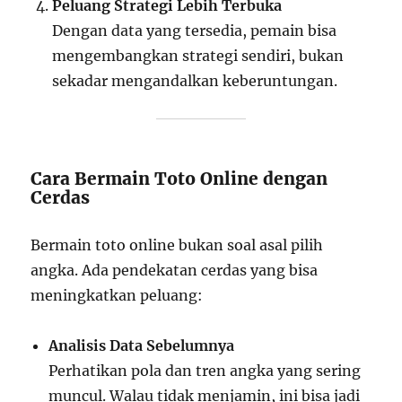
Peluang Strategi Lebih Terbuka
Dengan data yang tersedia, pemain bisa
mengembangkan strategi sendiri, bukan
sekadar mengandalkan keberuntungan.
Cara Bermain Toto Online dengan
Cerdas
Bermain toto online bukan soal asal pilih
angka. Ada pendekatan cerdas yang bisa
meningkatkan peluang:
Analisis Data Sebelumnya
Perhatikan pola dan tren angka yang sering
muncul. Walau tidak menjamin, ini bisa jadi