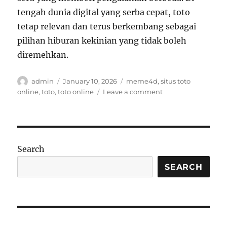
tengah dunia digital yang serba cepat, toto
tetap relevan dan terus berkembang sebagai
pilihan hiburan kekinian yang tidak boleh
diremehkan.
Author
Posted
Tags
admin
January 10, 2026
meme4d
,
situs toto
on
on
online
,
toto
,
toto online
Leave a comment
Toto
Online
Makin
Panas!
Cara
Search
Main
Modern
SEARCH
yang
Bikin
Peluang
Menang
Meledak