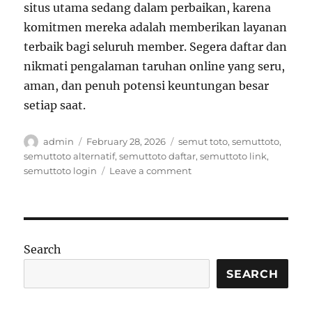
situs utama sedang dalam perbaikan, karena
komitmen mereka adalah memberikan layanan
terbaik bagi seluruh member. Segera daftar dan
nikmati pengalaman taruhan online yang seru,
aman, dan penuh potensi keuntungan besar
setiap saat.
Author
Posted
Tags
admin
February 28, 2026
semut toto
,
semuttoto
,
on
semuttoto alternatif
,
semuttoto daftar
,
semuttoto link
,
on
semuttoto login
Leave a comment
Situs
Togel
Online
dengan
Performa
Search
Stabil
untuk
SEARCH
Jangka
Panjang