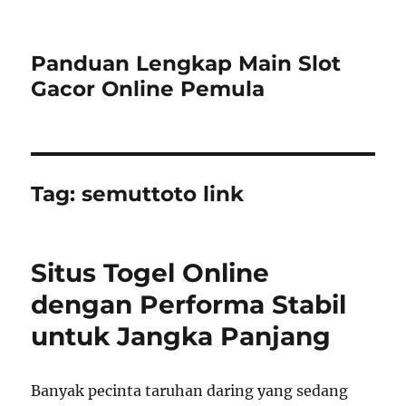
Panduan Lengkap Main Slot
Gacor Online Pemula
Tag:
semuttoto link
Situs Togel Online
dengan Performa Stabil
untuk Jangka Panjang
Banyak pecinta taruhan daring yang sedang