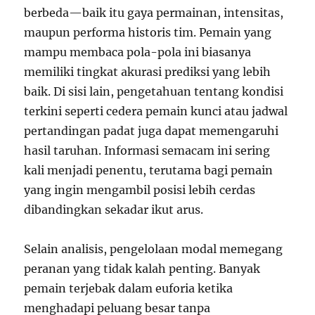
berbeda—baik itu gaya permainan, intensitas,
maupun performa historis tim. Pemain yang
mampu membaca pola-pola ini biasanya
memiliki tingkat akurasi prediksi yang lebih
baik. Di sisi lain, pengetahuan tentang kondisi
terkini seperti cedera pemain kunci atau jadwal
pertandingan padat juga dapat memengaruhi
hasil taruhan. Informasi semacam ini sering
kali menjadi penentu, terutama bagi pemain
yang ingin mengambil posisi lebih cerdas
dibandingkan sekadar ikut arus.
Selain analisis, pengelolaan modal memegang
peranan yang tidak kalah penting. Banyak
pemain terjebak dalam euforia ketika
menghadapi peluang besar tanpa