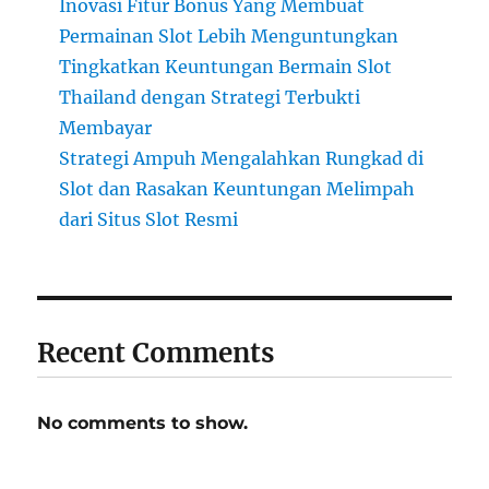
Inovasi Fitur Bonus Yang Membuat
Permainan Slot Lebih Menguntungkan
Tingkatkan Keuntungan Bermain Slot
Thailand dengan Strategi Terbukti
Membayar
Strategi Ampuh Mengalahkan Rungkad di
Slot dan Rasakan Keuntungan Melimpah
dari Situs Slot Resmi
Recent Comments
No comments to show.