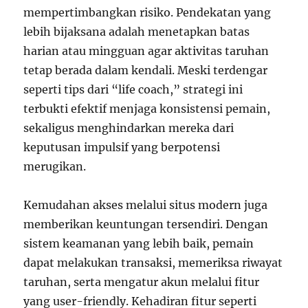
mempertimbangkan risiko. Pendekatan yang
lebih bijaksana adalah menetapkan batas
harian atau mingguan agar aktivitas taruhan
tetap berada dalam kendali. Meski terdengar
seperti tips dari “life coach,” strategi ini
terbukti efektif menjaga konsistensi pemain,
sekaligus menghindarkan mereka dari
keputusan impulsif yang berpotensi
merugikan.
Kemudahan akses melalui situs modern juga
memberikan keuntungan tersendiri. Dengan
sistem keamanan yang lebih baik, pemain
dapat melakukan transaksi, memeriksa riwayat
taruhan, serta mengatur akun melalui fitur
yang user-friendly. Kehadiran fitur seperti