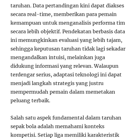
taruhan. Data pertandingan kini dapat diakses
secara real-time, memberikan para pemain
kemampuan untuk menganalisis performa tim
secara lebih objektif. Pendekatan berbasis data
ini memungkinkan evaluasi yang lebih tajam,
sehingga keputusan taruhan tidak lagi sekadar
mengandalkan intuisi, melainkan juga
didukung informasi yang relevan. Walaupun
terdengar serius, adaptasi teknologi ini dapat
menjadi langkah strategis yang justru
mempermudah pemain dalam memetakan
peluang terbaik.
Salah satu aspek fundamental dalam taruhan
sepak bola adalah memahami konteks
kompetisi. Setiap liga memiliki karakteristik