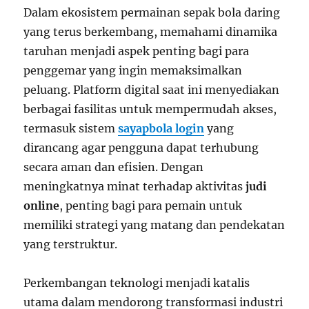
Dalam ekosistem permainan sepak bola daring
yang terus berkembang, memahami dinamika
taruhan menjadi aspek penting bagi para
penggemar yang ingin memaksimalkan
peluang. Platform digital saat ini menyediakan
berbagai fasilitas untuk mempermudah akses,
termasuk sistem
sayapbola login
yang
dirancang agar pengguna dapat terhubung
secara aman dan efisien. Dengan
meningkatnya minat terhadap aktivitas
judi
online
, penting bagi para pemain untuk
memiliki strategi yang matang dan pendekatan
yang terstruktur.
Perkembangan teknologi menjadi katalis
utama dalam mendorong transformasi industri