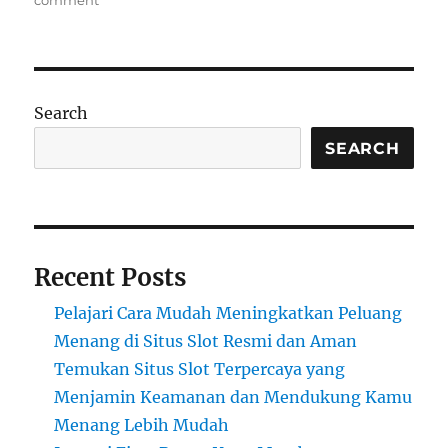
comment
Strategi
Cerdas
Mengoptimalkan
Peluang
dalam
Search
Taruhan
Sepak
SEARCH
Bola
Modern
Recent Posts
Pelajari Cara Mudah Meningkatkan Peluang
Menang di Situs Slot Resmi dan Aman
Temukan Situs Slot Terpercaya yang
Menjamin Keamanan dan Mendukung Kamu
Menang Lebih Mudah