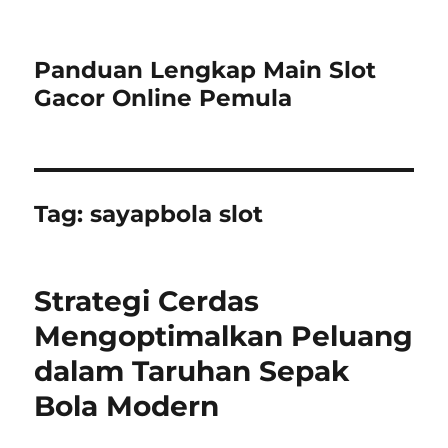
Panduan Lengkap Main Slot
Gacor Online Pemula
Tag:
sayapbola slot
Strategi Cerdas
Mengoptimalkan Peluang
dalam Taruhan Sepak
Bola Modern