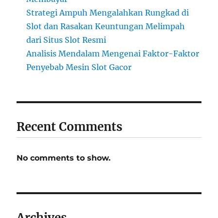
Strategi Ampuh Mengalahkan Rungkad di
Slot dan Rasakan Keuntungan Melimpah
dari Situs Slot Resmi
Analisis Mendalam Mengenai Faktor-Faktor
Penyebab Mesin Slot Gacor
Recent Comments
No comments to show.
Archives