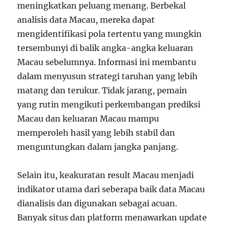
meningkatkan peluang menang. Berbekal
analisis data Macau, mereka dapat
mengidentifikasi pola tertentu yang mungkin
tersembunyi di balik angka-angka keluaran
Macau sebelumnya. Informasi ini membantu
dalam menyusun strategi taruhan yang lebih
matang dan terukur. Tidak jarang, pemain
yang rutin mengikuti perkembangan prediksi
Macau dan keluaran Macau mampu
memperoleh hasil yang lebih stabil dan
menguntungkan dalam jangka panjang.
Selain itu, keakuratan result Macau menjadi
indikator utama dari seberapa baik data Macau
dianalisis dan digunakan sebagai acuan.
Banyak situs dan platform menawarkan update