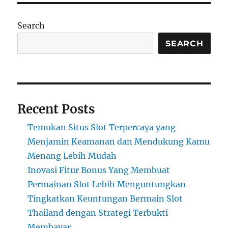
Harian
yang
Search
Sayang
Dilewatkan
SEARCH
Recent Posts
Temukan Situs Slot Terpercaya yang
Menjamin Keamanan dan Mendukung Kamu
Menang Lebih Mudah
Inovasi Fitur Bonus Yang Membuat
Permainan Slot Lebih Menguntungkan
Tingkatkan Keuntungan Bermain Slot
Thailand dengan Strategi Terbukti
Membayar