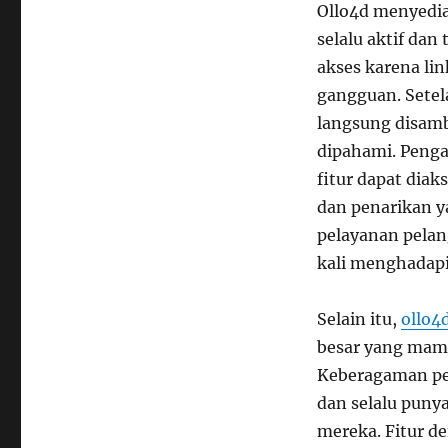
dan
Ollo4d menyedia
Bonus
selalu aktif dan
Cashback
akses karena lin
Besar
yang
gangguan. Setel
Membantu
langsung disam
Pemain
dipahami. Peng
Lebih
Untung
fitur dapat dia
dan penarikan ya
pelayanan pelan
kali menghadapi
Selain itu,
ollo4d
besar yang mamp
Keberagaman pe
dan selalu puny
mereka. Fitur de