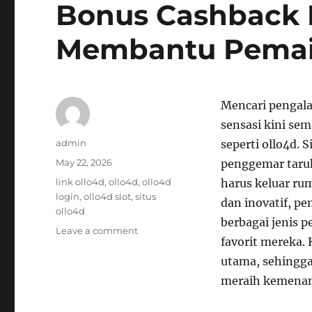
Bonus Cashback 
Membantu Pemai
Mencari pengal
sensasi kini se
Author
admin
seperti ollo4d. 
Posted
May 22, 2026
penggemar taruh
on
Tags
link ollo4d
,
ollo4d
,
ollo4d
harus keluar ru
login
,
ollo4d slot
,
situs
dan inovatif, pe
ollo4d
berbagai jenis 
on
Leave a comment
favorit mereka.
Slot
Online
utama, sehingg
dengan
meraih kemenan
RTP
Tinggi