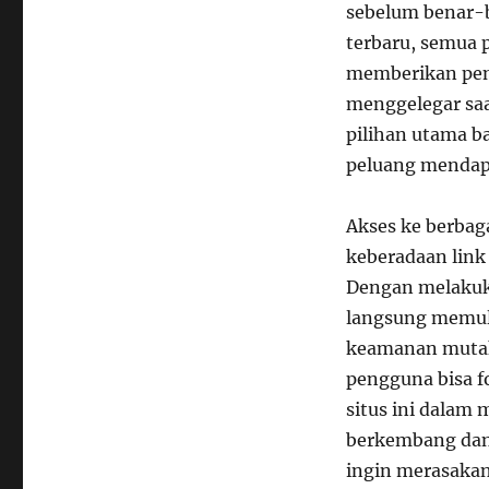
sebelum benar-b
terbaru, semua p
memberikan pen
menggelegar saa
pilihan utama 
peluang mendap
Akses ke berbag
keberadaan link
Dengan melakuka
langsung memul
keamanan mutakh
pengguna bisa f
situs ini dalam
berkembang dan 
ingin merasakan