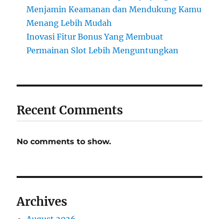
Menjamin Keamanan dan Mendukung Kamu
Menang Lebih Mudah
Inovasi Fitur Bonus Yang Membuat
Permainan Slot Lebih Menguntungkan
Recent Comments
No comments to show.
Archives