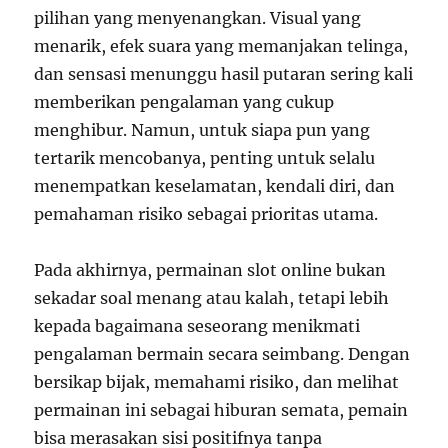
pilihan yang menyenangkan. Visual yang
menarik, efek suara yang memanjakan telinga,
dan sensasi menunggu hasil putaran sering kali
memberikan pengalaman yang cukup
menghibur. Namun, untuk siapa pun yang
tertarik mencobanya, penting untuk selalu
menempatkan keselamatan, kendali diri, dan
pemahaman risiko sebagai prioritas utama.
Pada akhirnya, permainan slot online bukan
sekadar soal menang atau kalah, tetapi lebih
kepada bagaimana seseorang menikmati
pengalaman bermain secara seimbang. Dengan
bersikap bijak, memahami risiko, dan melihat
permainan ini sebagai hiburan semata, pemain
bisa merasakan sisi positifnya tanpa