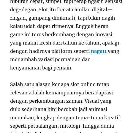
hiburan cepat, simpel, tapi tetap ngasih sensasi
deg-degan. Slot itu ibarat camilan digital—
ringan, gampang dinikmati, tapi bikin nagih
kalau udah dapet ritmenya. Enggak heran
game ini terus berkembang dengan inovasi
yang makin fresh dari tahun ke tahun, apalagi
dengan hadirnya platform seperti
naga11
yang
menambah variasi permainan dan
kenyamanan bagi pemain.
Salah satu alasan kenapa slot online tetap
relevan adalah kemampuannya beradaptasi
dengan perkembangan zaman. Visual yang
dulu sederhana kini berubah jadi animasi
memukau, lengkap dengan tema-tema kreatif
seperti petualangan, mitologi, hingga dunia