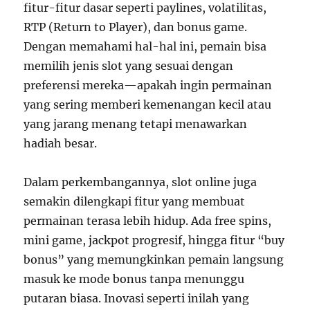
fitur-fitur dasar seperti paylines, volatilitas,
RTP (Return to Player), dan bonus game.
Dengan memahami hal-hal ini, pemain bisa
memilih jenis slot yang sesuai dengan
preferensi mereka—apakah ingin permainan
yang sering memberi kemenangan kecil atau
yang jarang menang tetapi menawarkan
hadiah besar.
Dalam perkembangannya, slot online juga
semakin dilengkapi fitur yang membuat
permainan terasa lebih hidup. Ada free spins,
mini game, jackpot progresif, hingga fitur “buy
bonus” yang memungkinkan pemain langsung
masuk ke mode bonus tanpa menunggu
putaran biasa. Inovasi seperti inilah yang