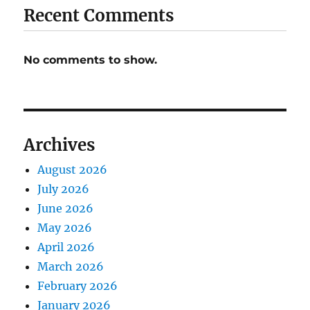
Recent Comments
No comments to show.
Archives
August 2026
July 2026
June 2026
May 2026
April 2026
March 2026
February 2026
January 2026