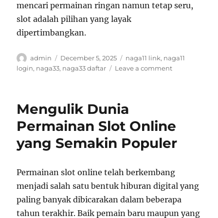
mencari permainan ringan namun tetap seru,
slot adalah pilihan yang layak
dipertimbangkan.
Author
Posted
Tags
admin
December 5, 2025
naga11 link
,
naga11
on
on
login
,
naga33
,
naga33 daftar
Leave a comment
Menyelami
Dunia
Seru
Mengulik Dunia
Permainan
Slot
Permainan Slot Online
Online
yang Semakin Populer
Modern
Permainan slot online telah berkembang
menjadi salah satu bentuk hiburan digital yang
paling banyak dibicarakan dalam beberapa
tahun terakhir. Baik pemain baru maupun yang