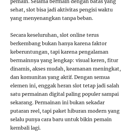
pemain. Selama bermain dengan batas yang
sehat, slot bisa jadi aktivitas pengisi waktu
yang menyenangkan tanpa beban.
Secara keseluruhan, slot online terus
berkembang bukan hanya karena faktor
keberuntungan, tapi karena pengalaman
bermainnya yang lengkap: visual keren, fitur
dinamis, akses mudah, keamanan meningkat,
dan komunitas yang aktif. Dengan semua
elemen ini, enggak heran slot tetap jadi salah
satu permainan digital paling populer sampai
sekarang. Permainan ini bukan sekadar
putaran reel, tapi paket hiburan modern yang
selalu punya cara baru untuk bikin pemain
kembali lagi.