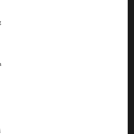
g
n
i