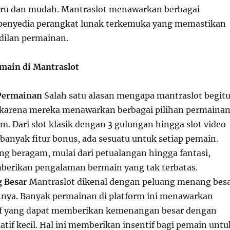
eru dan mudah. Mantraslot menawarkan berbagai
 penyedia perangkat lunak terkemuka yang memastikan
adilan permainan.
main di Mantraslot
Permainan
Salah satu alasan mengapa mantraslot begit
 karena mereka menawarkan berbagai pilihan permaina
m. Dari slot klasik dengan 3 gulungan hingga slot video
anyak fitur bonus, ada sesuatu untuk setiap pemain.
g beragam, mulai dari petualangan hingga fantasi,
berikan pengalaman bermain yang tak terbatas.
 Besar
Mantraslot dikenal dengan peluang menang bes
nya. Banyak permainan di platform ini menawarkan
sif yang dapat memberikan kemenangan besar dengan
atif kecil. Hal ini memberikan insentif bagi pemain untu