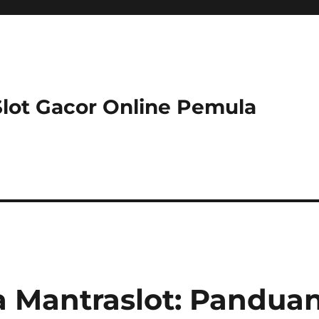
lot Gacor Online Pemula
a Mantraslot: Pandua