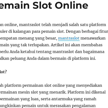
main Slot Online
an online, mantraslot telah menjadi salah satu platform
ler di kalangan para pemain slot. Dengan berbagai fitur
sempatan menang yang besar,
mantraslot
menawarkan
ain yang tak terlupakan. Artikel ini akan membahas
 perlu Anda ketahui tentang mantraslot dan bagaimana
kan peluang Anda dalam bermain di platform ini.
lot?
ah platform permainan slot online yang menyediakan
ermainan mesin slot yang menarik. Platform ini dikenal
permainan yang luas, serta antarmuka yang ramah
ungkinkan pemain untuk merasakan pengalaman