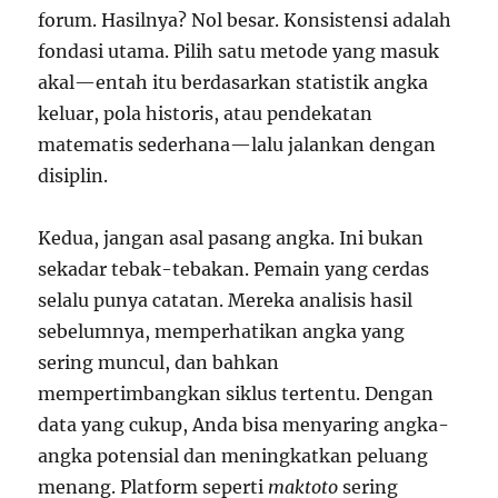
forum. Hasilnya? Nol besar. Konsistensi adalah
fondasi utama. Pilih satu metode yang masuk
akal—entah itu berdasarkan statistik angka
keluar, pola historis, atau pendekatan
matematis sederhana—lalu jalankan dengan
disiplin.
Kedua, jangan asal pasang angka. Ini bukan
sekadar tebak-tebakan. Pemain yang cerdas
selalu punya catatan. Mereka analisis hasil
sebelumnya, memperhatikan angka yang
sering muncul, dan bahkan
mempertimbangkan siklus tertentu. Dengan
data yang cukup, Anda bisa menyaring angka-
angka potensial dan meningkatkan peluang
menang. Platform seperti
maktoto
sering