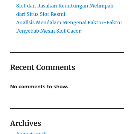
Slot dan Rasakan Keuntungan Melimpah
dari Situs Slot Resmi
Analisis Mendalam Mengenai Faktor-Faktor
Penyebab Mesin Slot Gacor
Recent Comments
No comments to show.
Archives