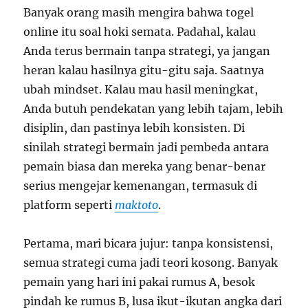
Banyak orang masih mengira bahwa togel
online itu soal hoki semata. Padahal, kalau
Anda terus bermain tanpa strategi, ya jangan
heran kalau hasilnya gitu-gitu saja. Saatnya
ubah mindset. Kalau mau hasil meningkat,
Anda butuh pendekatan yang lebih tajam, lebih
disiplin, dan pastinya lebih konsisten. Di
sinilah strategi bermain jadi pembeda antara
pemain biasa dan mereka yang benar-benar
serius mengejar kemenangan, termasuk di
platform seperti
maktoto
.
Pertama, mari bicara jujur: tanpa konsistensi,
semua strategi cuma jadi teori kosong. Banyak
pemain yang hari ini pakai rumus A, besok
pindah ke rumus B, lusa ikut-ikutan angka dari