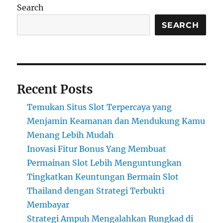
Tanpa
Search
Ribet
SEARCH
Recent Posts
Temukan Situs Slot Terpercaya yang
Menjamin Keamanan dan Mendukung Kamu
Menang Lebih Mudah
Inovasi Fitur Bonus Yang Membuat
Permainan Slot Lebih Menguntungkan
Tingkatkan Keuntungan Bermain Slot
Thailand dengan Strategi Terbukti
Membayar
Strategi Ampuh Mengalahkan Rungkad di