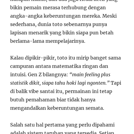
bikin pemain merasa terhubung dengan
angka-angka keberuntungan mereka. Meski
sederhana, dunia toto sebenarnya punya
lapisan menarik yang bikin siapa pun betah
berlama-lama mempelajarinya.
Kalau dipikir-pikir, toto itu mirip banget sama
campuran antara matematika ringan dan
intuisi. Gen Z bilangnya:
“main feeling plus
statistik dikit, siapa tahu hoki lagi ngonten.”
Tapi
di balik vibe santai itu, permainan ini tetap
butuh pemahaman biar tidak hanya
mengandalkan keberuntungan semata.
Salah satu hal pertama yang perlu dipahami
adalah sistem taruhan yang tersedia. Setiap