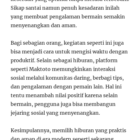
Sikap santai namun penuh kesadaran inilah
yang membuat pengalaman bermain semakin
menyenangkan dan aman.
Bagi sebagian orang, kegiatan seperti ini juga
bisa menjadi cara untuk mengisi waktu dengan
produktif. Selain sebagai hiburan, platform
seperti Maktoto memungkinkan interaksi
sosial melalui komunitas daring, berbagi tips,
dan pengalaman dengan pemain lain. Hal ini
tentu menambah nilai positif karena selain
bermain, pengguna juga bisa membangun
jejaring sosial yang menyenangkan.
Kesimpulannya, memilih hiburan yang praktis
dan aman di era modern seperti sekarang