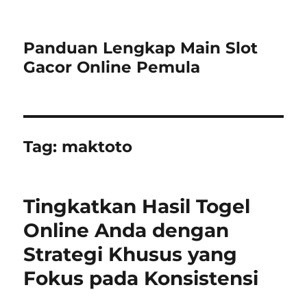
Panduan Lengkap Main Slot
Gacor Online Pemula
Tag:
maktoto
Tingkatkan Hasil Togel
Online Anda dengan
Strategi Khusus yang
Fokus pada Konsistensi