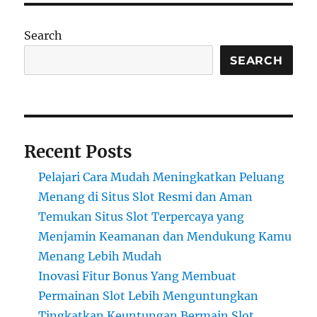
yang
Bikin
Search
Susah
Berhenti
SEARCH
Main
Recent Posts
Pelajari Cara Mudah Meningkatkan Peluang
Menang di Situs Slot Resmi dan Aman
Temukan Situs Slot Terpercaya yang
Menjamin Keamanan dan Mendukung Kamu
Menang Lebih Mudah
Inovasi Fitur Bonus Yang Membuat
Permainan Slot Lebih Menguntungkan
Tingkatkan Keuntungan Bermain Slot