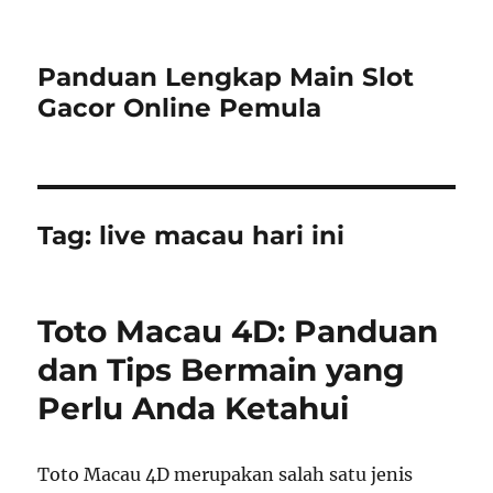
Panduan Lengkap Main Slot
Gacor Online Pemula
Tag:
live macau hari ini
Toto Macau 4D: Panduan
dan Tips Bermain yang
Perlu Anda Ketahui
Toto Macau 4D merupakan salah satu jenis