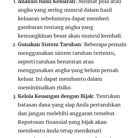
Analisis Hasil Keluaran
: Melihat pola atau
angka yang sering muncul dalam hasil
keluaran sebelumnya dapat memberi
gambaran tentang angka yang
kemungkinan besar akan muncul kembali.
Gunakan Sistem Taruhan
: Beberapa pemain
menggunakan sistem taruhan tertentu,
seperti taruhan berurutan atau
menggunakan angka yang belum pernah
keluar. Ini dapat membantu dalam
meminimalkan risiko.
Kelola Keuangan dengan Bijak
: Tentukan
batasan dana yang siap Anda pertaruhkan
dan jangan melebihi anggaran tersebut.
Keputusan finansial yang bijak akan
membantu Anda tetap menikmati