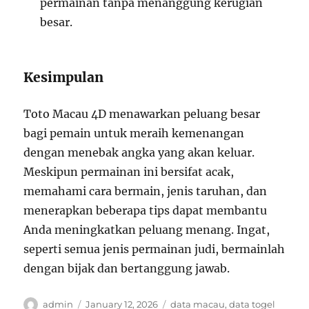
permainan tanpa menanggung kerugian
besar.
Kesimpulan
Toto Macau 4D menawarkan peluang besar
bagi pemain untuk meraih kemenangan
dengan menebak angka yang akan keluar.
Meskipun permainan ini bersifat acak,
memahami cara bermain, jenis taruhan, dan
menerapkan beberapa tips dapat membantu
Anda meningkatkan peluang menang. Ingat,
seperti semua jenis permainan judi, bermainlah
dengan bijak dan bertanggung jawab.
Author
Posted
Tags
admin
January 12, 2026
data macau
,
data togel