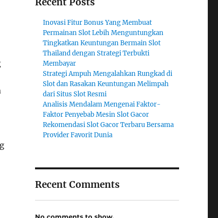
Recent Posts
Inovasi Fitur Bonus Yang Membuat
Permainan Slot Lebih Menguntungkan
Tingkatkan Keuntungan Bermain Slot
Thailand dengan Strategi Terbukti
g
Membayar
Strategi Ampuh Mengalahkan Rungkad di
Slot dan Rasakan Keuntungan Melimpah
a
dari Situs Slot Resmi
Analisis Mendalam Mengenai Faktor-
Faktor Penyebab Mesin Slot Gacor
Rekomendasi Slot Gacor Terbaru Bersama
Provider Favorit Dunia
ng
Recent Comments
No comments to show.