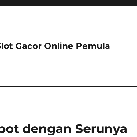
lot Gacor Online Pemula
pot dengan Serunya