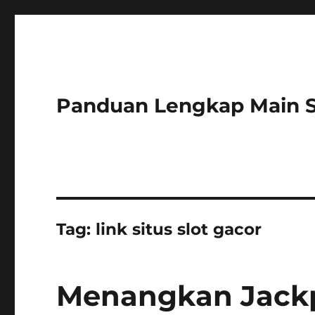
Panduan Lengkap Main S
Tag:
link situs slot gacor
Menangkan Jack