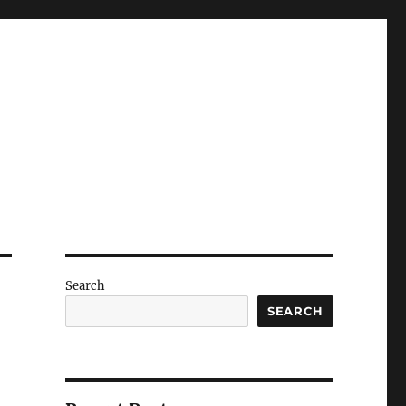
Search
SEARCH