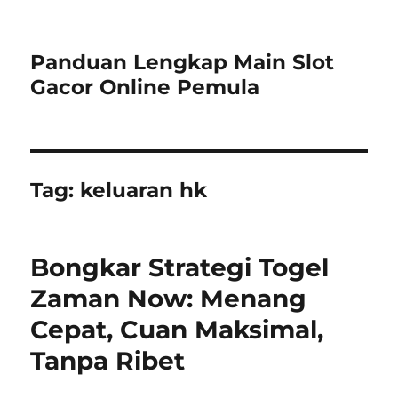
Panduan Lengkap Main Slot
Gacor Online Pemula
Tag:
keluaran hk
Bongkar Strategi Togel
Zaman Now: Menang
Cepat, Cuan Maksimal,
Tanpa Ribet