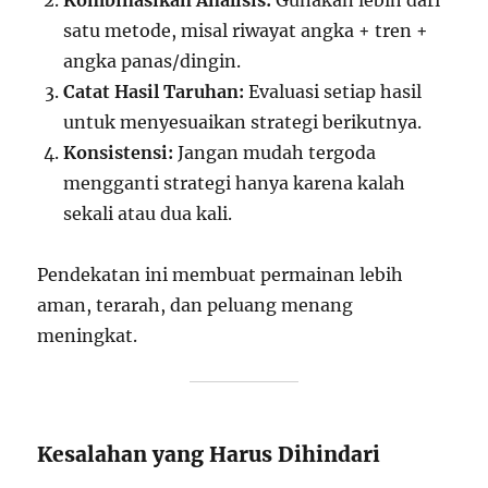
Kombinasikan Analisis:
Gunakan lebih dari
satu metode, misal riwayat angka + tren +
angka panas/dingin.
Catat Hasil Taruhan:
Evaluasi setiap hasil
untuk menyesuaikan strategi berikutnya.
Konsistensi:
Jangan mudah tergoda
mengganti strategi hanya karena kalah
sekali atau dua kali.
Pendekatan ini membuat permainan lebih
aman, terarah, dan peluang menang
meningkat.
Kesalahan yang Harus Dihindari