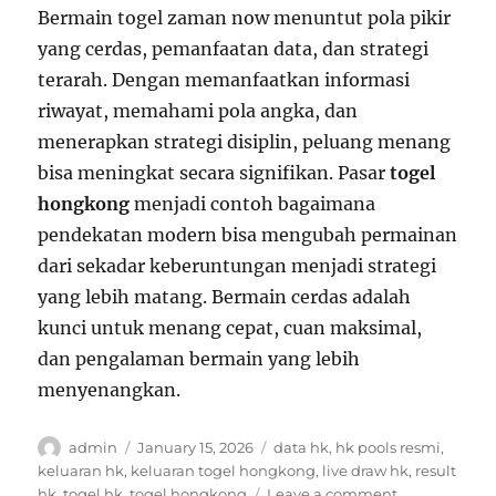
Bermain togel zaman now menuntut pola pikir
yang cerdas, pemanfaatan data, dan strategi
terarah. Dengan memanfaatkan informasi
riwayat, memahami pola angka, dan
menerapkan strategi disiplin, peluang menang
bisa meningkat secara signifikan. Pasar
togel
hongkong
menjadi contoh bagaimana
pendekatan modern bisa mengubah permainan
dari sekadar keberuntungan menjadi strategi
yang lebih matang. Bermain cerdas adalah
kunci untuk menang cepat, cuan maksimal,
dan pengalaman bermain yang lebih
menyenangkan.
Author
Posted
Tags
admin
January 15, 2026
data hk
,
hk pools resmi
,
on
keluaran hk
,
keluaran togel hongkong
,
live draw hk
,
result
on
hk
,
togel hk
,
togel hongkong
Leave a comment