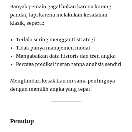
Banyak pemain gagal bukan karena kurang
pandai, tapi karena melakukan kesalahan
klasik, seperti:
Terlalu sering mengganti strategi
Tidak punya manajemen modal
Mengabaikan data historis dan tren angka
Percaya prediksi instan tanpa analisis sendiri
Menghindari kesalahan ini sama pentingnya
dengan memilih angka yang tepat.
Penutup