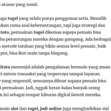
aturan yang rumit.
juga
togel
yang selalu punya penggemar setia. Memilih
kan cuma soal keberuntungan, tapi juga strategi dan
itoto
, permainan
togel
dikemas supaya pemain bisa
ba peruntungan mereka dengan gampang. Ada berbagai
n metode taruhan yang bikin semua level pemain, baik
ro, bisa ikut main tanpa bingung.
itoto
menonjol adalah pengalaman bermain yang aman
i sistem transaksi yang terpercaya sampai layanan
e yang responsif, semuanya dibuat supaya pemain bisa
 permainan. Jadi, nggak heran kalau banyak orang
 ini sebagai tempat hiburan digital favorit mereka.
n main
slot
dan
togel
,
judi online
juga menghadirkan sisi