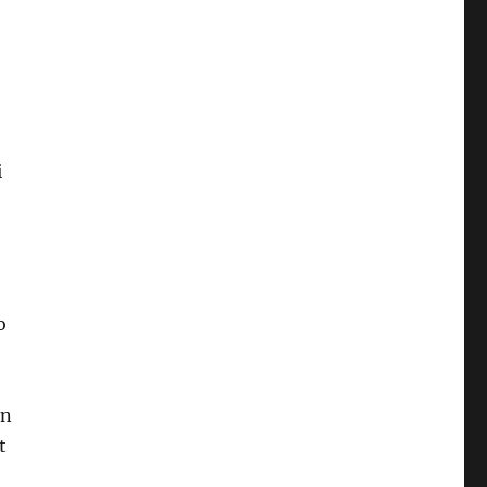
i
o
in
t