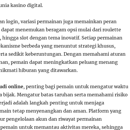
unia kasino digital.
n login, variasi permainan juga memainkan peran
 dapat menemukan beragam opsi mulai dari roulette
k, hingga slot dengan tema inovatif. Setiap permainan
anisme berbeda yang menuntut strategi khusus,
erta sedikit keberuntungan. Dengan memahami aturan
inan, pemain dapat meningkatkan peluang menang
nikmati hiburan yang ditawarkan.
judi online
, penting bagi pemain untuk mengatur waktu
a bijak. Mengatur batas taruhan serta memahami risiko
rjadi adalah langkah penting untuk menjaga
main tetap menyenangkan dan aman. Platform yang
ur pengelolaan akun dan riwayat permainan
emain untuk memantau aktivitas mereka, sehingga