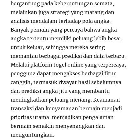
bergantung pada keberuntungan semata,
melainkan juga strategi yang matang dan
analisis mendalam terhadap pola angka.
Banyak pemain yang percaya bahwa angka-
angka tertentu memiliki peluang lebih besar
untuk keluar, sehingga mereka sering
memantau berbagai prediksi dan data terbaru.
Melalui platform togel online yang terpercaya,
pengguna dapat mengakses berbagai fitur
canggih, termasuk riwayat hasil sebelumnya
dan prediksi angka jitu yang membantu
meningkatkan peluang menang. Keamanan
transaksi dan kenyamanan bermain menjadi
prioritas utama, menjadikan pengalaman
bermain semakin menyenangkan dan
menguntungkan.