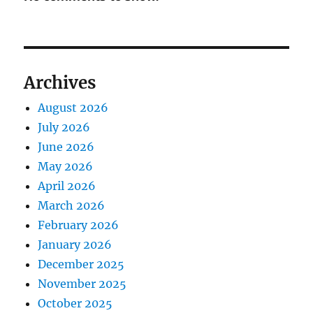
Archives
August 2026
July 2026
June 2026
May 2026
April 2026
March 2026
February 2026
January 2026
December 2025
November 2025
October 2025