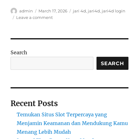
Author
Posted
Tags
admin
March 17, 2026
jari 4d
,
jari4d
,
jari4d login
on
on
Leave a comment
Strategi
Lottery
Efektif
untuk
Pemain
Search
Togel
Online
SEARCH
Recent Posts
Temukan Situs Slot Terpercaya yang
Menjamin Keamanan dan Mendukung Kamu
Menang Lebih Mudah