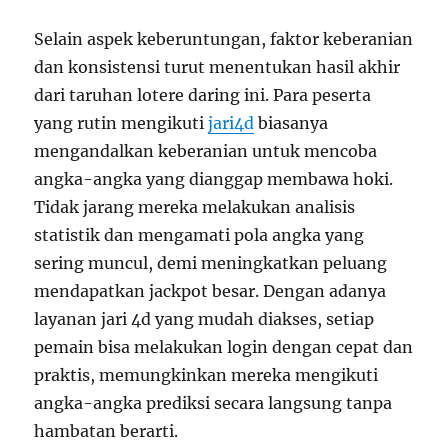
Selain aspek keberuntungan, faktor keberanian
dan konsistensi turut menentukan hasil akhir
dari taruhan lotere daring ini. Para peserta
yang rutin mengikuti
jari4d
biasanya
mengandalkan keberanian untuk mencoba
angka-angka yang dianggap membawa hoki.
Tidak jarang mereka melakukan analisis
statistik dan mengamati pola angka yang
sering muncul, demi meningkatkan peluang
mendapatkan jackpot besar. Dengan adanya
layanan jari 4d yang mudah diakses, setiap
pemain bisa melakukan login dengan cepat dan
praktis, memungkinkan mereka mengikuti
angka-angka prediksi secara langsung tanpa
hambatan berarti.