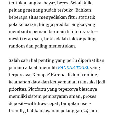
tentukan angka, bayar, beres. Sekali klik,
peluang menang sudah terbuka. Bahkan
beberapa situs menyediakan fitur statistik,
pola keluaran, hingga prediksi angka yang
membantu pemain bermain lebih terarah—
meski tetap saja, hoki adalah faktor paling
random dan paling menentukan.
Salah satu hal penting yang perlu diperhatikan
pemain adalah memilih
BANDAR TOGEL
yang
terpercaya. Kenapa? Karena di dunia online,
keamanan data dan kenyamanan transaksi jadi
prioritas. Platform yang tepercaya biasanya
memiliki sistem pembayaran aman, proses
deposit–withdraw cepat, tampilan user-
friendly, bahkan layanan pelanggan 24 jam