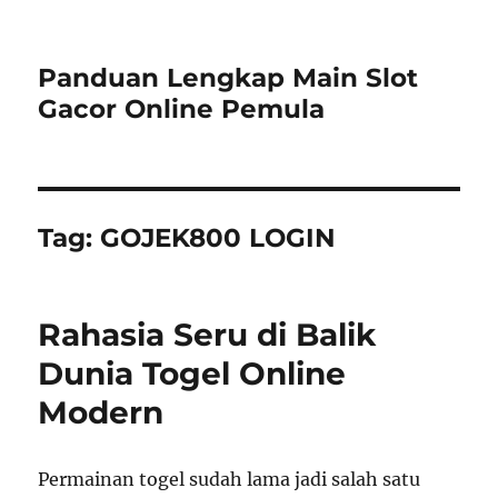
Panduan Lengkap Main Slot
Gacor Online Pemula
Tag:
GOJEK800 LOGIN
Rahasia Seru di Balik
Dunia Togel Online
Modern
Permainan togel sudah lama jadi salah satu