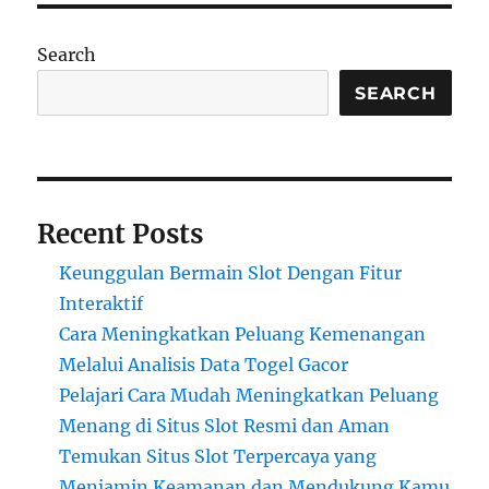
Balik
Dunia
Search
Togel
Online
SEARCH
Modern
Recent Posts
Keunggulan Bermain Slot Dengan Fitur
Interaktif
Cara Meningkatkan Peluang Kemenangan
Melalui Analisis Data Togel Gacor
Pelajari Cara Mudah Meningkatkan Peluang
Menang di Situs Slot Resmi dan Aman
Temukan Situs Slot Terpercaya yang
Menjamin Keamanan dan Mendukung Kamu