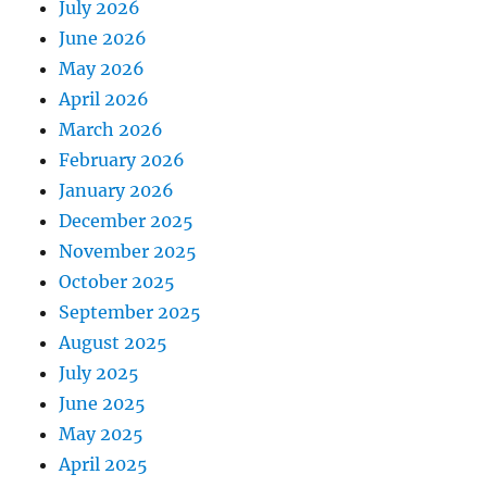
July 2026
June 2026
May 2026
April 2026
March 2026
February 2026
January 2026
December 2025
November 2025
October 2025
September 2025
August 2025
July 2025
June 2025
May 2025
April 2025