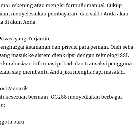
or rekening atau mengisi formulir manual. Cukup
ian, menyelesaikan pembayaran, dan saldo Anda akan
ia di akun Anda.
ivasi yang Terjamin
nghargai keamanan dan privasi para pemain. Oleh seb
 yang masuk ke sistem dienkripsi dengan teknologi SSL
a kerahasiaan informasi pribadi dan transaksi pengguna.
elalu siap membantu Anda jika menghadapi masalah.
osi Menarik
 keseruan bermain, GG288 menyediakan berbagai
in:
ggota baru