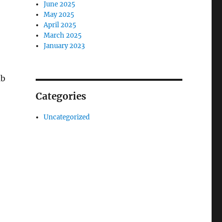
June 2025
May 2025
April 2025
March 2025
January 2023
ab
Categories
Uncategorized