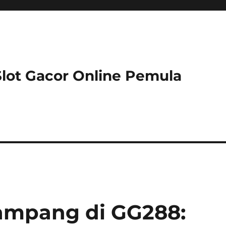
lot Gacor Online Pemula
Gampang di GG288: