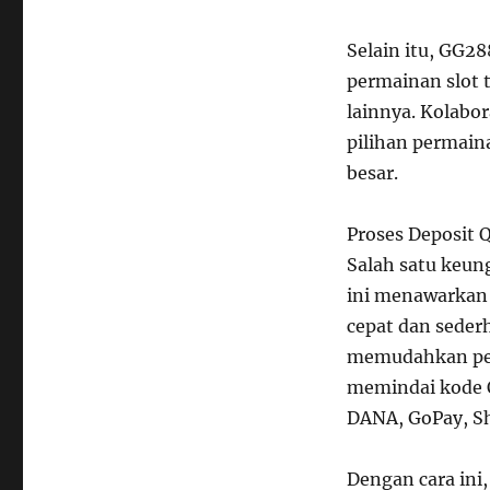
Aman,
dan
Cepat
Selain itu, GG2
permainan slot 
lainnya. Kolabo
pilihan permain
besar.
Proses Deposit 
Salah satu keun
ini menawarkan 
cepat dan seder
memudahkan pe
memindai kode Q
DANA, GoPay, Sh
Dengan cara ini,