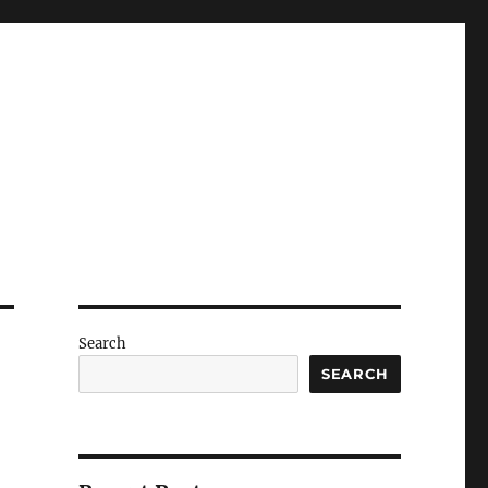
Search
SEARCH