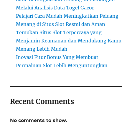
Melalui Analisis Data Togel Gacor
Pelajari Cara Mudah Meningkatkan Peluang
Menang di Situs Slot Resmi dan Aman
Temukan Situs Slot Terpercaya yang
Menjamin Keamanan dan Mendukung Kamu
Menang Lebih Mudah
Inovasi Fitur Bonus Yang Membuat
Permainan Slot Lebih Menguntungkan
Recent Comments
No comments to show.