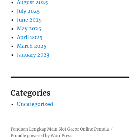
August 2025
July 2025
June 2025
May 2025
April 2025
March 2025
January 2023
Categories
Uncategorized
Panduan Lengkap Main Slot Gacor Online Pemula
Proudly powered by WordPress