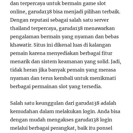
dan terpercaya untuk bermain game slot
online, garuda138 bisa menjadi pilihan terbaik.
Dengan reputasi sebagai salah satu server
thailand terpercaya, garuda138 menawarkan
pengalaman bermain yang nyaman dan bebas
khawatir. Situs ini dikenal luas di kalangan
pemain karena menyediakan berbagai fitur
menarik dan sistem keamanan yang solid. Jadi,
tidak heran jika banyak pemain yang merasa
nyaman dan terus kembali untuk menikmati
berbagai permainan slot yang tersedia.
Salah satu keunggulan dari garuda138 adalah
kemudahan dalam melakukan login. Anda bisa
dengan mudah mengakses garuda138 login
melalui berbagai perangkat, baik itu ponsel