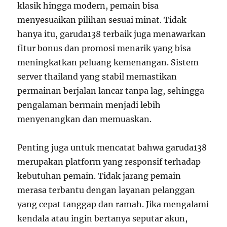
klasik hingga modern, pemain bisa
menyesuaikan pilihan sesuai minat. Tidak
hanya itu, garuda138 terbaik juga menawarkan
fitur bonus dan promosi menarik yang bisa
meningkatkan peluang kemenangan. Sistem
server thailand yang stabil memastikan
permainan berjalan lancar tanpa lag, sehingga
pengalaman bermain menjadi lebih
menyenangkan dan memuaskan.
Penting juga untuk mencatat bahwa garuda138
merupakan platform yang responsif terhadap
kebutuhan pemain. Tidak jarang pemain
merasa terbantu dengan layanan pelanggan
yang cepat tanggap dan ramah. Jika mengalami
kendala atau ingin bertanya seputar akun,