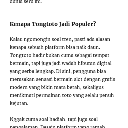
dunia seru ini.
Kenapa Tongtoto Jadi Populer?
Kalau ngomongin soal tren, pasti ada alasan
kenapa sebuah platform bisa naik daun.
Tongtoto hadir bukan cuma sebagai tempat
bermain, tapi juga jadi wadah hiburan digital
yang serba lengkap. Di sini, pengguna bisa
merasakan sensasi bermain slot dengan grafis
modern yang bikin mata betah, sekaligus
menikmati permainan toto yang selalu penuh
kejutan.
Nggak cuma soal hadiah, tapi juga soal
pengalaman. Desain platform yang ramah