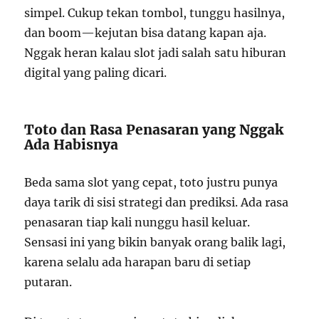
simpel. Cukup tekan tombol, tunggu hasilnya,
dan boom—kejutan bisa datang kapan aja.
Nggak heran kalau slot jadi salah satu hiburan
digital yang paling dicari.
Toto dan Rasa Penasaran yang Nggak
Ada Habisnya
Beda sama slot yang cepat, toto justru punya
daya tarik di sisi strategi dan prediksi. Ada rasa
penasaran tiap kali nunggu hasil keluar.
Sensasi ini yang bikin banyak orang balik lagi,
karena selalu ada harapan baru di setiap
putaran.