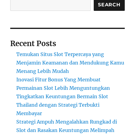
SEARCH
Recent Posts
Temukan Situs Slot Terpercaya yang
Menjamin Keamanan dan Mendukung Kamu
Menang Lebih Mudah
Inovasi Fitur Bonus Yang Membuat
Permainan Slot Lebih Menguntungkan
Tingkatkan Keuntungan Bermain Slot
Thailand dengan Strategi Terbukti
Membayar
Strategi Ampuh Mengalahkan Rungkad di
Slot dan Rasakan Keuntungan Melimpah