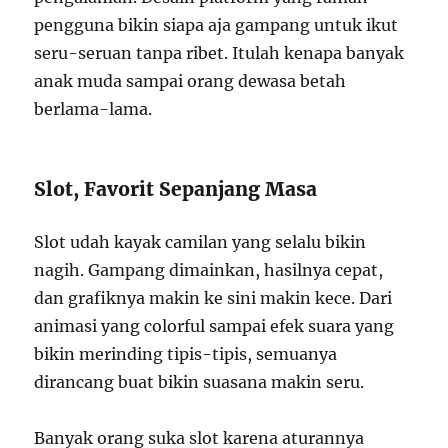
pengguna bikin siapa aja gampang untuk ikut
seru-seruan tanpa ribet. Itulah kenapa banyak
anak muda sampai orang dewasa betah
berlama-lama.
Slot, Favorit Sepanjang Masa
Slot udah kayak camilan yang selalu bikin
nagih. Gampang dimainkan, hasilnya cepat,
dan grafiknya makin ke sini makin kece. Dari
animasi yang colorful sampai efek suara yang
bikin merinding tipis-tipis, semuanya
dirancang buat bikin suasana makin seru.
Banyak orang suka slot karena aturannya