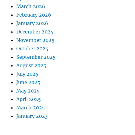
March 2026
February 2026
January 2026
December 2025
November 2025
October 2025
September 2025
August 2025
July 2025
June 2025
May 2025
April 2025
March 2025
January 2023