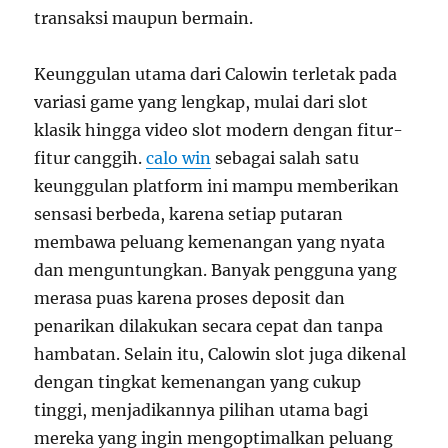
transaksi maupun bermain.
Keunggulan utama dari Calowin terletak pada
variasi game yang lengkap, mulai dari slot
klasik hingga video slot modern dengan fitur-
fitur canggih.
calo win
sebagai salah satu
keunggulan platform ini mampu memberikan
sensasi berbeda, karena setiap putaran
membawa peluang kemenangan yang nyata
dan menguntungkan. Banyak pengguna yang
merasa puas karena proses deposit dan
penarikan dilakukan secara cepat dan tanpa
hambatan. Selain itu, Calowin slot juga dikenal
dengan tingkat kemenangan yang cukup
tinggi, menjadikannya pilihan utama bagi
mereka yang ingin mengoptimalkan peluang