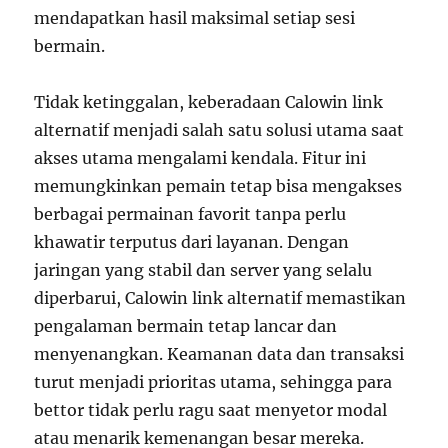
mendapatkan hasil maksimal setiap sesi
bermain.
Tidak ketinggalan, keberadaan Calowin link
alternatif menjadi salah satu solusi utama saat
akses utama mengalami kendala. Fitur ini
memungkinkan pemain tetap bisa mengakses
berbagai permainan favorit tanpa perlu
khawatir terputus dari layanan. Dengan
jaringan yang stabil dan server yang selalu
diperbarui, Calowin link alternatif memastikan
pengalaman bermain tetap lancar dan
menyenangkan. Keamanan data dan transaksi
turut menjadi prioritas utama, sehingga para
bettor tidak perlu ragu saat menyetor modal
atau menarik kemenangan besar mereka.