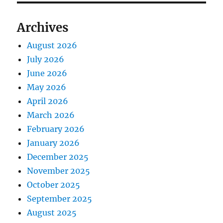
Archives
August 2026
July 2026
June 2026
May 2026
April 2026
March 2026
February 2026
January 2026
December 2025
November 2025
October 2025
September 2025
August 2025