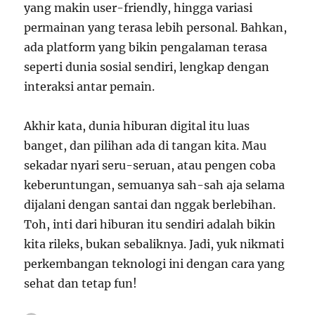
yang makin user-friendly, hingga variasi
permainan yang terasa lebih personal. Bahkan,
ada platform yang bikin pengalaman terasa
seperti dunia sosial sendiri, lengkap dengan
interaksi antar pemain.
Akhir kata, dunia hiburan digital itu luas
banget, dan pilihan ada di tangan kita. Mau
sekadar nyari seru-seruan, atau pengen coba
keberuntungan, semuanya sah-sah aja selama
dijalani dengan santai dan nggak berlebihan.
Toh, inti dari hiburan itu sendiri adalah bikin
kita rileks, bukan sebaliknya. Jadi, yuk nikmati
perkembangan teknologi ini dengan cara yang
sehat dan tetap fun!