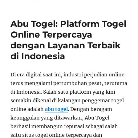
Rahasia
Seru
Menang
Abu Togel: Platform Togel
Togel:
Tips
Online Terpercaya
dan
dengan Layanan Terbaik
Trik
yang
di Indonesia
Wajib
Kamu
Tahu
Di era digital saat ini, industri perjudian online
terus mengalami pertumbuhan pesat, terutama
di Indonesia. Salah satu platform yang kini
semakin dikenal di kalangan penggemar togel
online adalah
abu togel
. Dengan beragam
keunggulan yang ditawarkan, Abu Togel
berhasil membangun reputasi sebagai salah
satu situs togel online terpercaya dan