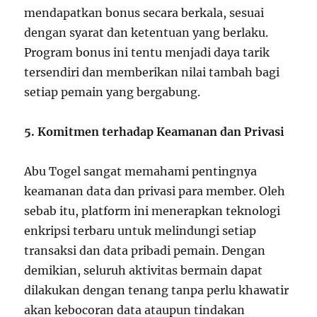
mendapatkan bonus secara berkala, sesuai
dengan syarat dan ketentuan yang berlaku.
Program bonus ini tentu menjadi daya tarik
tersendiri dan memberikan nilai tambah bagi
setiap pemain yang bergabung.
5. Komitmen terhadap Keamanan dan Privasi
Abu Togel sangat memahami pentingnya
keamanan data dan privasi para member. Oleh
sebab itu, platform ini menerapkan teknologi
enkripsi terbaru untuk melindungi setiap
transaksi dan data pribadi pemain. Dengan
demikian, seluruh aktivitas bermain dapat
dilakukan dengan tenang tanpa perlu khawatir
akan kebocoran data ataupun tindakan