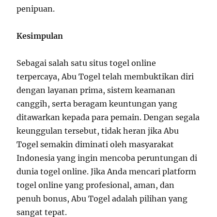
penipuan.
Kesimpulan
Sebagai salah satu situs togel online
terpercaya, Abu Togel telah membuktikan diri
dengan layanan prima, sistem keamanan
canggih, serta beragam keuntungan yang
ditawarkan kepada para pemain. Dengan segala
keunggulan tersebut, tidak heran jika Abu
Togel semakin diminati oleh masyarakat
Indonesia yang ingin mencoba peruntungan di
dunia togel online. Jika Anda mencari platform
togel online yang profesional, aman, dan
penuh bonus, Abu Togel adalah pilihan yang
sangat tepat.