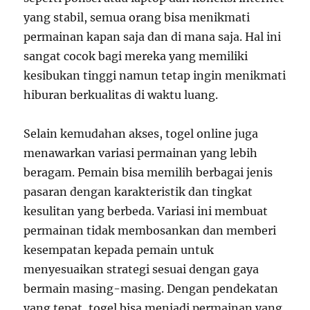
yang stabil, semua orang bisa menikmati
permainan kapan saja dan di mana saja. Hal ini
sangat cocok bagi mereka yang memiliki
kesibukan tinggi namun tetap ingin menikmati
hiburan berkualitas di waktu luang.
Selain kemudahan akses, togel online juga
menawarkan variasi permainan yang lebih
beragam. Pemain bisa memilih berbagai jenis
pasaran dengan karakteristik dan tingkat
kesulitan yang berbeda. Variasi ini membuat
permainan tidak membosankan dan memberi
kesempatan kepada pemain untuk
menyesuaikan strategi sesuai dengan gaya
bermain masing-masing. Dengan pendekatan
yang tepat, togel bisa menjadi permainan yang