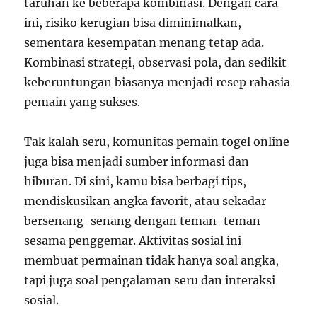
taruhan ke beberapa kombinasi. Dengan cara
ini, risiko kerugian bisa diminimalkan,
sementara kesempatan menang tetap ada.
Kombinasi strategi, observasi pola, dan sedikit
keberuntungan biasanya menjadi resep rahasia
pemain yang sukses.
Tak kalah seru, komunitas pemain togel online
juga bisa menjadi sumber informasi dan
hiburan. Di sini, kamu bisa berbagi tips,
mendiskusikan angka favorit, atau sekadar
bersenang-senang dengan teman-teman
sesama penggemar. Aktivitas sosial ini
membuat permainan tidak hanya soal angka,
tapi juga soal pengalaman seru dan interaksi
sosial.