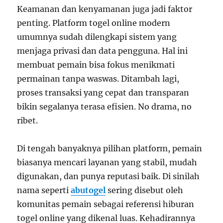
Keamanan dan kenyamanan juga jadi faktor
penting. Platform togel online modern
umumnya sudah dilengkapi sistem yang
menjaga privasi dan data pengguna. Hal ini
membuat pemain bisa fokus menikmati
permainan tanpa waswas. Ditambah lagi,
proses transaksi yang cepat dan transparan
bikin segalanya terasa efisien. No drama, no
ribet.
Di tengah banyaknya pilihan platform, pemain
biasanya mencari layanan yang stabil, mudah
digunakan, dan punya reputasi baik. Di sinilah
nama seperti
abutogel
sering disebut oleh
komunitas pemain sebagai referensi hiburan
togel online yang dikenal luas. Kehadirannya