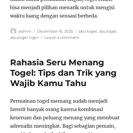
bisa menjadi pilihan menarik untuk mengisi
waktu luang dengan sensasi berbeda.
Author
Posted
Tags
admin
December 16, 2025
abu togel
,
abutogel
,
on
on
abutogel login
Leave a comment
Sensasi
Seru
Permainan
Rahasia Seru Menang
Togel
Online
Togel: Tips dan Trik yang
yang
Wajib Kamu Tahu
Semakin
Populer
Permainan togel memang sudah menjadi
favorit banyak orang karena kombinasi
keseruan dan peluang menang yang membuat
adrenalin meningkat. Bagi sebagian pemain,