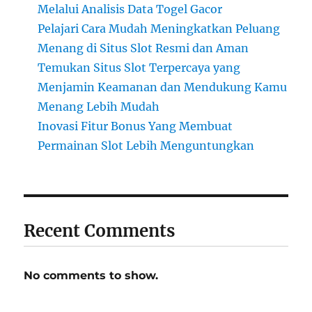
Melalui Analisis Data Togel Gacor
Pelajari Cara Mudah Meningkatkan Peluang
Menang di Situs Slot Resmi dan Aman
Temukan Situs Slot Terpercaya yang
Menjamin Keamanan dan Mendukung Kamu
Menang Lebih Mudah
Inovasi Fitur Bonus Yang Membuat
Permainan Slot Lebih Menguntungkan
Recent Comments
No comments to show.