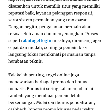
disarankan untuk memilih situs yang memiliki
reputasi baik, layanan pelanggan responsif,
serta sistem permainan yang transparan.
Dengan begitu, pengalaman bermain akan
terasa lebih aman dan menyenangkan. Proses
seperti
abutogel login
misalnya, dirancang agar
cepat dan mudah, sehingga pemain bisa
langsung fokus menikmati permainan tanpa
hambatan teknis.
Tak kalah penting, togel online juga
menawarkan berbagai promo dan bonus
menarik. Bonus ini sering kali menjadi nilai
tambah yang membuat pemain lebih
bersemangat. Mulai dari bonus pendaftaran,
cashback, hingga promo khusus pada waktu