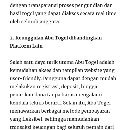
dengan transparansi proses pengundian dan
hasil togel yang dapat diakses secara real time
oleh seluruh anggota.
2. Keunggulan Abu Togel dibandingkan
Platform Lain
Salah satu daya tarik utama Abu Togel adalah
kemudahan akses dan tampilan website yang
user-friendly. Pengguna dapat dengan mudah
melakukan registrasi, deposit, hingga
penarikan dana tanpa harus mengalami
kendala teknis berarti. Selain itu, Abu Togel
menawarkan berbagai metode pembayaran
yang fleksibel, sehingga memudahkan
transaksi keuangan bagi seluruh pemain dari