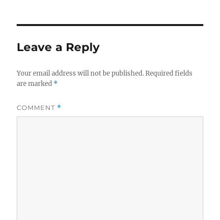
on
Leave a Reply
Your email address will not be published.
Required fields
are marked
*
COMMENT
*