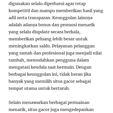
digunakan selalu diperbarui agar tetap
kompetitif dan mampu memberikan hasil yang
adil serta transparan. Keunggulan lainnya
adalah adanya bonus dan promosi menarik
yang selalu diupdate secara berkala,
memberikan peluang lebih besar untuk
meningkatkan saldo. Pelayanan pelanggan
yang ramah dan profesional juga menjadi nilai
tambah, memudahkan pengguna dalam
mengatasi kendala saat bermain. Dengan
berbagai keunggulan ini, tidak heran jika
banyak yang memilih situs gacor sebagai
tempat utama untuk bertaruh.
Selain menawarkan berbagai permainan
menarik, situs gacor juga mengedepankan