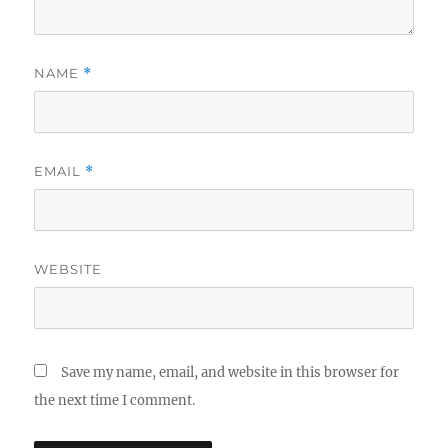
NAME
*
EMAIL
*
WEBSITE
Save my name, email, and website in this browser for
the next time I comment.