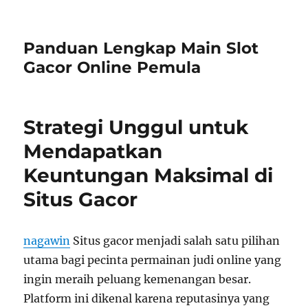
Panduan Lengkap Main Slot
Gacor Online Pemula
Strategi Unggul untuk
Mendapatkan
Keuntungan Maksimal di
Situs Gacor
nagawin
Situs gacor menjadi salah satu pilihan
utama bagi pecinta permainan judi online yang
ingin meraih peluang kemenangan besar.
Platform ini dikenal karena reputasinya yang