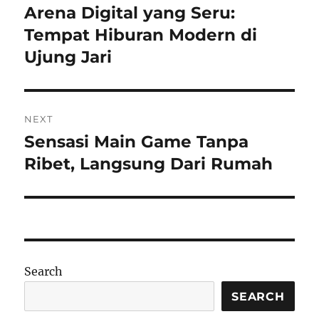
navigation
Arena Digital yang Seru:
Previous
post:
Tempat Hiburan Modern di
Ujung Jari
NEXT
Sensasi Main Game Tanpa
Next
post:
Ribet, Langsung Dari Rumah
Search
SEARCH