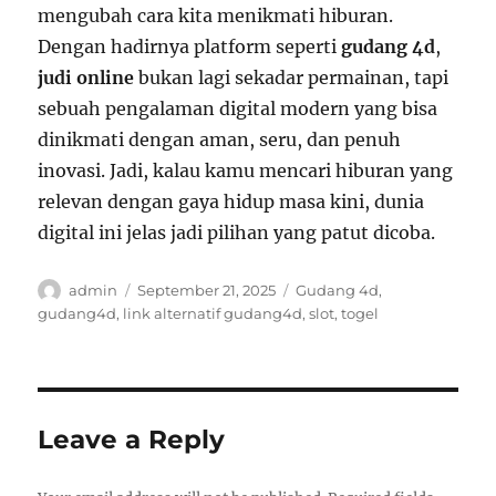
mengubah cara kita menikmati hiburan.
Dengan hadirnya platform seperti
gudang 4d
,
judi online
bukan lagi sekadar permainan, tapi
sebuah pengalaman digital modern yang bisa
dinikmati dengan aman, seru, dan penuh
inovasi. Jadi, kalau kamu mencari hiburan yang
relevan dengan gaya hidup masa kini, dunia
digital ini jelas jadi pilihan yang patut dicoba.
Author
Posted
Tags
admin
September 21, 2025
Gudang 4d
,
on
gudang4d
,
link alternatif gudang4d
,
slot
,
togel
Leave a Reply