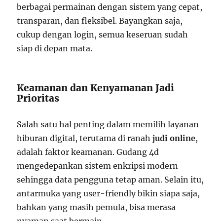
berbagai permainan dengan sistem yang cepat,
transparan, dan fleksibel. Bayangkan saja,
cukup dengan login, semua keseruan sudah
siap di depan mata.
Keamanan dan Kenyamanan Jadi
Prioritas
Salah satu hal penting dalam memilih layanan
hiburan digital, terutama di ranah
judi online
,
adalah faktor keamanan. Gudang 4d
mengedepankan sistem enkripsi modern
sehingga data pengguna tetap aman. Selain itu,
antarmuka yang user-friendly bikin siapa saja,
bahkan yang masih pemula, bisa merasa