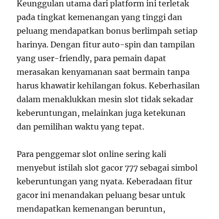
Keunggulan utama dari platform ini terletak
pada tingkat kemenangan yang tinggi dan
peluang mendapatkan bonus berlimpah setiap
harinya. Dengan fitur auto-spin dan tampilan
yang user-friendly, para pemain dapat
merasakan kenyamanan saat bermain tanpa
harus khawatir kehilangan fokus. Keberhasilan
dalam menaklukkan mesin slot tidak sekadar
keberuntungan, melainkan juga ketekunan
dan pemilihan waktu yang tepat.
Para penggemar slot online sering kali
menyebut istilah slot gacor 777 sebagai simbol
keberuntungan yang nyata. Keberadaan fitur
gacor ini menandakan peluang besar untuk
mendapatkan kemenangan beruntun,