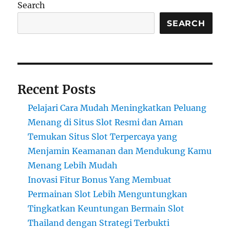
Search
SEARCH
Recent Posts
Pelajari Cara Mudah Meningkatkan Peluang
Menang di Situs Slot Resmi dan Aman
Temukan Situs Slot Terpercaya yang
Menjamin Keamanan dan Mendukung Kamu
Menang Lebih Mudah
Inovasi Fitur Bonus Yang Membuat
Permainan Slot Lebih Menguntungkan
Tingkatkan Keuntungan Bermain Slot
Thailand dengan Strategi Terbukti