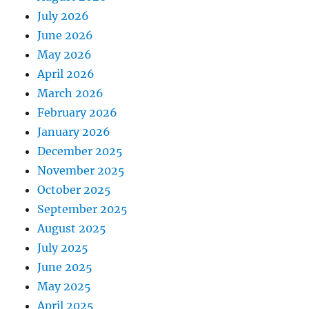
July 2026
June 2026
May 2026
April 2026
March 2026
February 2026
January 2026
December 2025
November 2025
October 2025
September 2025
August 2025
July 2025
June 2025
May 2025
April 2025