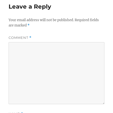
Leave a Reply
Your email address will not be published.
Required fields
are marked
*
COMMENT
*