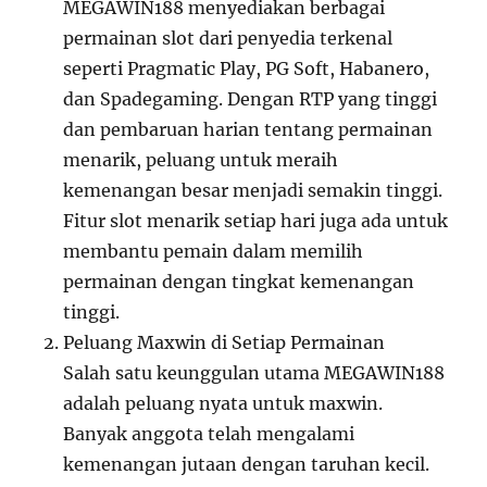
MEGAWIN188 menyediakan berbagai
permainan slot dari penyedia terkenal
seperti Pragmatic Play, PG Soft, Habanero,
dan Spadegaming. Dengan RTP yang tinggi
dan pembaruan harian tentang permainan
menarik, peluang untuk meraih
kemenangan besar menjadi semakin tinggi.
Fitur slot menarik setiap hari juga ada untuk
membantu pemain dalam memilih
permainan dengan tingkat kemenangan
tinggi.
Peluang Maxwin di Setiap Permainan
Salah satu keunggulan utama MEGAWIN188
adalah peluang nyata untuk maxwin.
Banyak anggota telah mengalami
kemenangan jutaan dengan taruhan kecil.