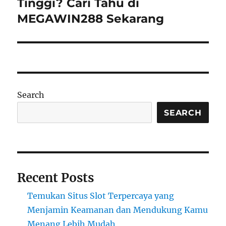
post:
Tinggi? Cari Tahu di
MEGAWIN288 Sekarang
Search
SEARCH
Recent Posts
Temukan Situs Slot Terpercaya yang
Menjamin Keamanan dan Mendukung Kamu
Menang Lebih Mudah