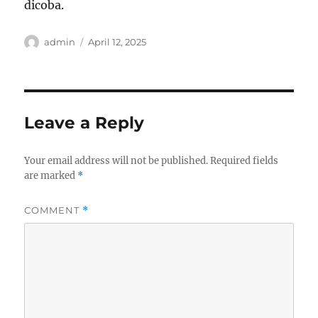
dicoba.
Author
Posted
admin
April 12, 2025
on
Leave a Reply
Your email address will not be published.
Required fields
are marked
*
COMMENT
*