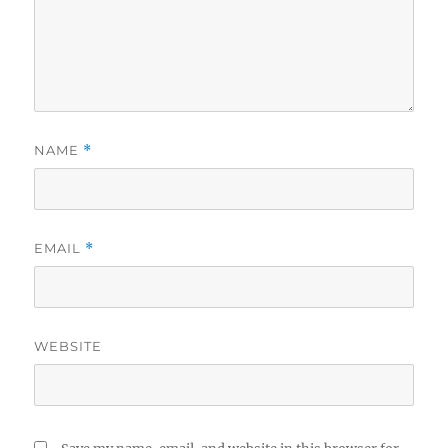
NAME
*
EMAIL
*
WEBSITE