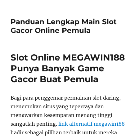
Panduan Lengkap Main Slot
Gacor Online Pemula
Slot Online MEGAWIN188
Punya Banyak Game
Gacor Buat Pemula
Bagi para penggemar permainan slot daring,
menemukan situs yang tepercaya dan
menawarkan kesempatan menang tinggi
sangatlah penting.
link alternatif megawin188
hadir sebagai pilihan terbaik untuk mereka