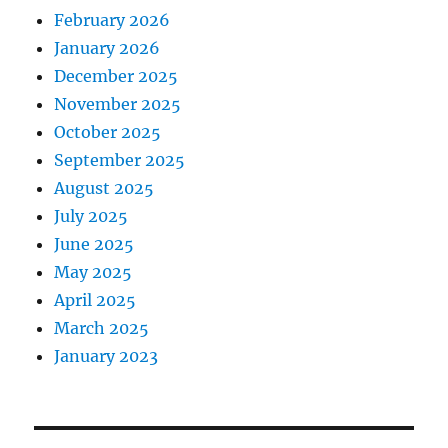
February 2026
January 2026
December 2025
November 2025
October 2025
September 2025
August 2025
July 2025
June 2025
May 2025
April 2025
March 2025
January 2023