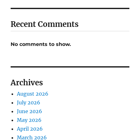
Recent Comments
No comments to show.
Archives
August 2026
July 2026
June 2026
May 2026
April 2026
March 2026