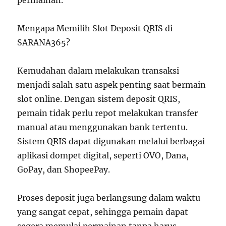
permainan.
Mengapa Memilih Slot Deposit QRIS di
SARANA365?
Kemudahan dalam melakukan transaksi
menjadi salah satu aspek penting saat bermain
slot online. Dengan sistem deposit QRIS,
pemain tidak perlu repot melakukan transfer
manual atau menggunakan bank tertentu.
Sistem QRIS dapat digunakan melalui berbagai
aplikasi dompet digital, seperti OVO, Dana,
GoPay, dan ShopeePay.
Proses deposit juga berlangsung dalam waktu
yang sangat cepat, sehingga pemain dapat