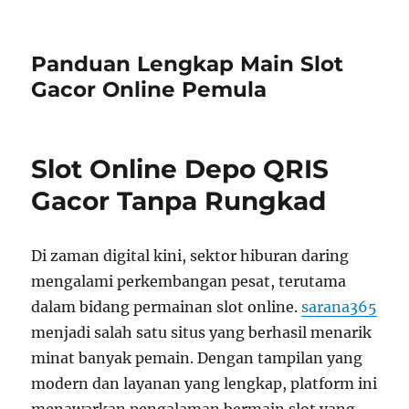
Panduan Lengkap Main Slot
Gacor Online Pemula
Slot Online Depo QRIS
Gacor Tanpa Rungkad
Di zaman digital kini, sektor hiburan daring
mengalami perkembangan pesat, terutama
dalam bidang permainan slot online.
sarana365
menjadi salah satu situs yang berhasil menarik
minat banyak pemain. Dengan tampilan yang
modern dan layanan yang lengkap, platform ini