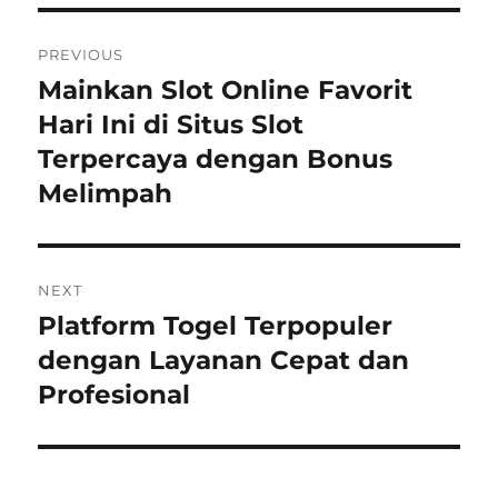
Post
PREVIOUS
navigation
Mainkan Slot Online Favorit
Previous
post:
Hari Ini di Situs Slot
Terpercaya dengan Bonus
Melimpah
NEXT
Platform Togel Terpopuler
Next
post:
dengan Layanan Cepat dan
Profesional