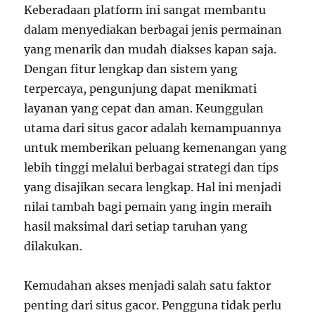
Keberadaan platform ini sangat membantu
dalam menyediakan berbagai jenis permainan
yang menarik dan mudah diakses kapan saja.
Dengan fitur lengkap dan sistem yang
terpercaya, pengunjung dapat menikmati
layanan yang cepat dan aman. Keunggulan
utama dari situs gacor adalah kemampuannya
untuk memberikan peluang kemenangan yang
lebih tinggi melalui berbagai strategi dan tips
yang disajikan secara lengkap. Hal ini menjadi
nilai tambah bagi pemain yang ingin meraih
hasil maksimal dari setiap taruhan yang
dilakukan.
Kemudahan akses menjadi salah satu faktor
penting dari situs gacor. Pengguna tidak perlu