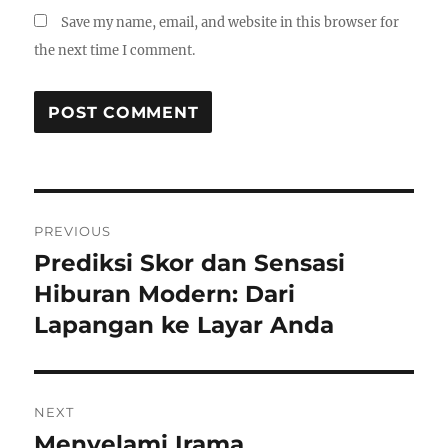
Save my name, email, and website in this browser for
the next time I comment.
Post
PREVIOUS
navigation
Prediksi Skor dan Sensasi
Previous
post:
Hiburan Modern: Dari
Lapangan ke Layar Anda
NEXT
Menyelami Irama
Next