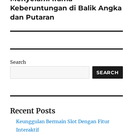
post:
Keberuntungan di Balik Angka
dan Putaran
Search
SEARCH
Recent Posts
Keunggulan Bermain Slot Dengan Fitur
Interaktif