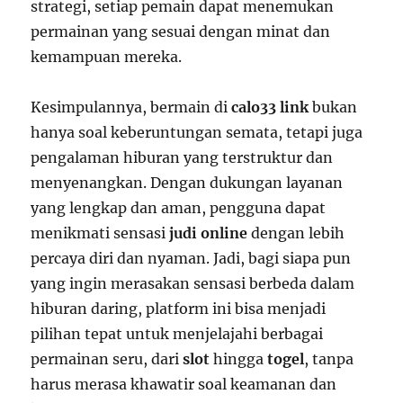
strategi, setiap pemain dapat menemukan
permainan yang sesuai dengan minat dan
kemampuan mereka.
Kesimpulannya, bermain di
calo33 link
bukan
hanya soal keberuntungan semata, tetapi juga
pengalaman hiburan yang terstruktur dan
menyenangkan. Dengan dukungan layanan
yang lengkap dan aman, pengguna dapat
menikmati sensasi
judi online
dengan lebih
percaya diri dan nyaman. Jadi, bagi siapa pun
yang ingin merasakan sensasi berbeda dalam
hiburan daring, platform ini bisa menjadi
pilihan tepat untuk menjelajahi berbagai
permainan seru, dari
slot
hingga
togel
, tanpa
harus merasa khawatir soal keamanan dan