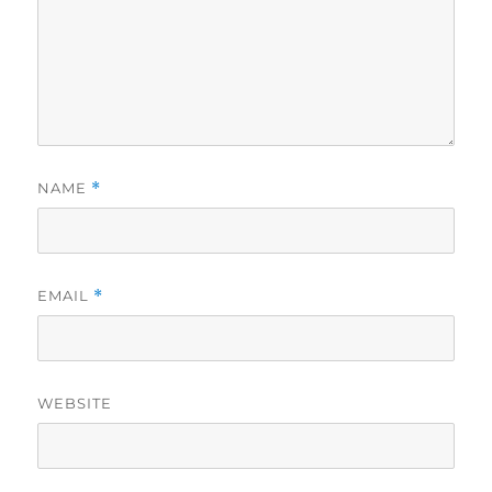
NAME
*
EMAIL
*
WEBSITE