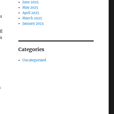
June 2025
May 2025
April 2025
u
March 2025
January 2023
ng
an
Categories
Uncategorized
n