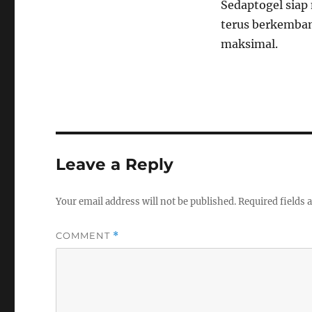
Sedaptogel siap 
terus berkemba
maksimal.
Leave a Reply
Your email address will not be published.
Required fields
COMMENT
*