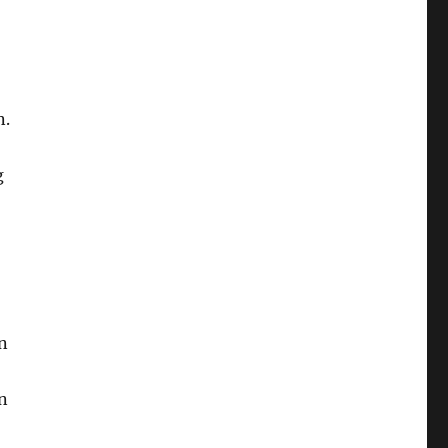
n.
g
n
n