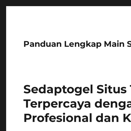
Panduan Lengkap Main S
Sedaptogel Situs
Terpercaya deng
Profesional dan