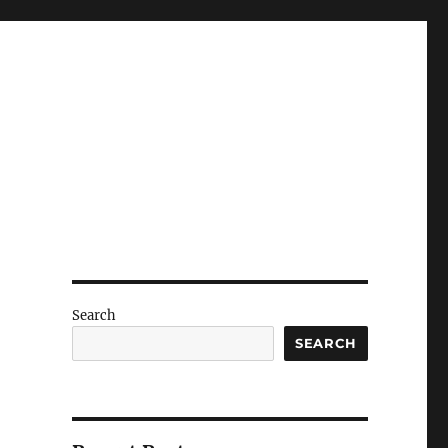
Search
SEARCH