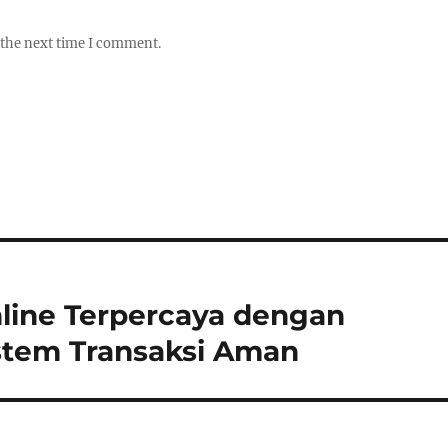
 the next time I comment.
nline Terpercaya dengan
stem Transaksi Aman