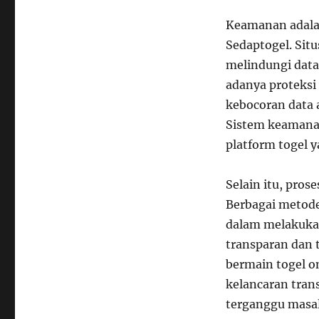
Keamanan adalah
Sedaptogel. Sit
melindungi data
adanya proteksi
kebocoran data 
Sistem keamanan
platform togel y
Selain itu, pros
Berbagai metod
dalam melakukan
transparan dan
bermain togel on
kelancaran tran
terganggu masal