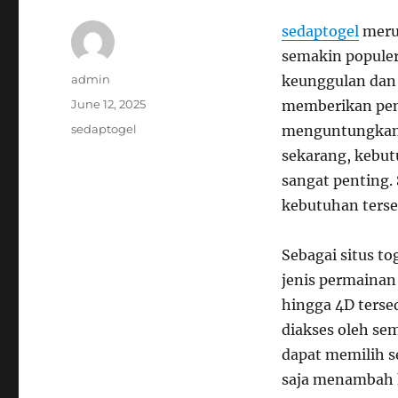
sedaptogel
merup
semakin populer
Author
admin
keunggulan dan 
Posted
June 12, 2025
memberikan pen
on
Tags
sedaptogel
menguntungkan b
sekarang, kebut
sangat penting.
kebutuhan terse
Sebagai situs t
jenis permainan 
hingga 4D terse
diakses oleh se
dapat memilih s
saja menambah k