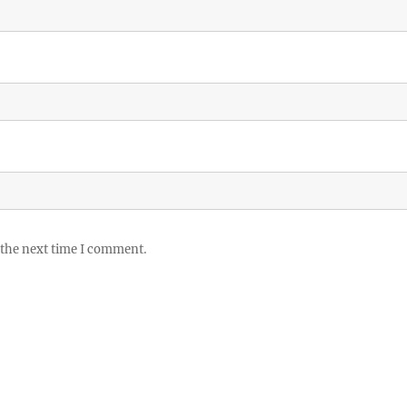
 the next time I comment.