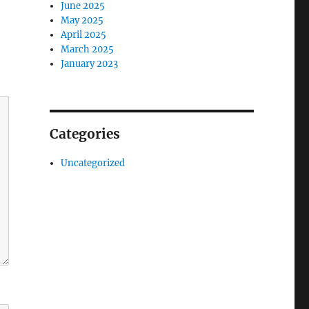
June 2025
May 2025
April 2025
March 2025
January 2023
Categories
Uncategorized