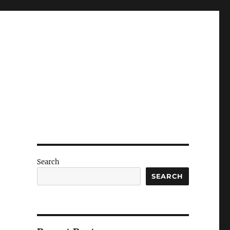
Search
SEARCH