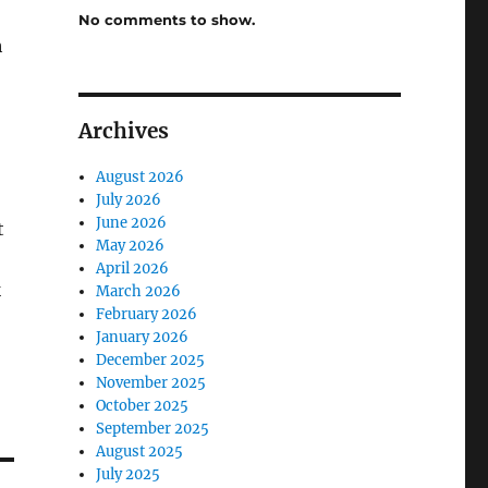
No comments to show.
h
Archives
August 2026
July 2026
June 2026
t
May 2026
April 2026
k
March 2026
February 2026
January 2026
December 2025
November 2025
October 2025
September 2025
August 2025
July 2025