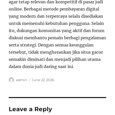
agar tetap relevan dan kompetitif di pasar judi
online. Berbagai metode pembayaran digital
yang modern dan terpercaya selalu disediakan
untuk memenuhi kebutuhan pengguna. Selain
itu, dukungan komunitas yang aktif dan forum
diskusi membantu pemain berbagi pengalaman
serta strategi. Dengan semua keunggulan
tersebut, tidak mengherankan jika situs gacor
semakin diminati dan menjadi pilihan utama
dalam dunia judi daring saat ini.
Author
Posted
admin
June 22, 2026
on
Leave a Reply