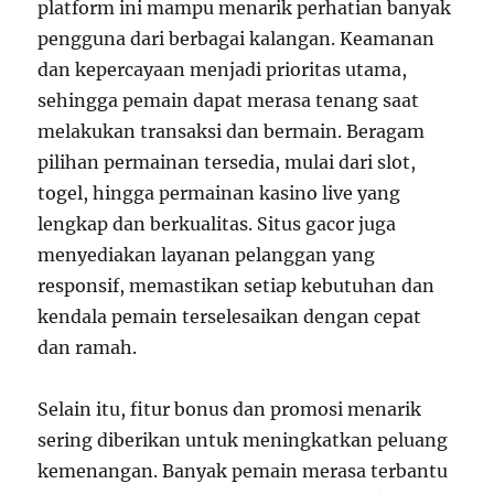
platform ini mampu menarik perhatian banyak
pengguna dari berbagai kalangan. Keamanan
dan kepercayaan menjadi prioritas utama,
sehingga pemain dapat merasa tenang saat
melakukan transaksi dan bermain. Beragam
pilihan permainan tersedia, mulai dari slot,
togel, hingga permainan kasino live yang
lengkap dan berkualitas. Situs gacor juga
menyediakan layanan pelanggan yang
responsif, memastikan setiap kebutuhan dan
kendala pemain terselesaikan dengan cepat
dan ramah.
Selain itu, fitur bonus dan promosi menarik
sering diberikan untuk meningkatkan peluang
kemenangan. Banyak pemain merasa terbantu