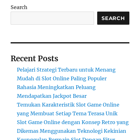
Search
SEARCH
Recent Posts
Pelajari Strategi Terbaru untuk Menang
Mudah di Slot Online Paling Populer
Rahasia Meningkatkan Peluang
Mendapatkan Jackpot Besar
Temukan Karakteristik Slot Game Online
yang Membuat Setiap Tema Terasa Unik
Slot Game Online dengan Konsep Retro yang
Dikemas Menggunakan Teknologi Kekinian
Keunggulan Bermain Slot Dengan Fitur