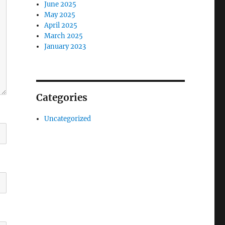
June 2025
May 2025
April 2025
March 2025
January 2023
Categories
Uncategorized