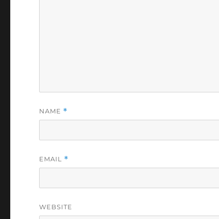
NAME
*
EMAIL
*
WEBSITE