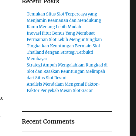
Recent Posts
Temukan Situs Slot Terpercaya yang
Menjamin Keamanan dan Mendukung
Kamu Menang Lebih Mudah
Inovasi Fitur Bonus Yang Membuat
Permainan Slot Lebih Menguntungkan
Tingkatkan Keuntungan Bermain Slot
Thailand dengan Strategi Terbukti
Membayar
Strategi Ampuh Mengalahkan Rungkad di
Slot dan Rasakan Keuntungan Melimpah
dari Situs Slot Resmi
Analisis Mendalam Mengenai Faktor-
Faktor Penyebab Mesin Slot Gacor
ne
n
Recent Comments