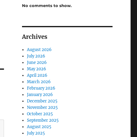
No comments to show.
Archives
August 2026
July 2026
June 2026
May 2026
April 2026
March 2026
February 2026
January 2026
December 2025
November 2025
October 2025
September 2025
August 2025
July 2025