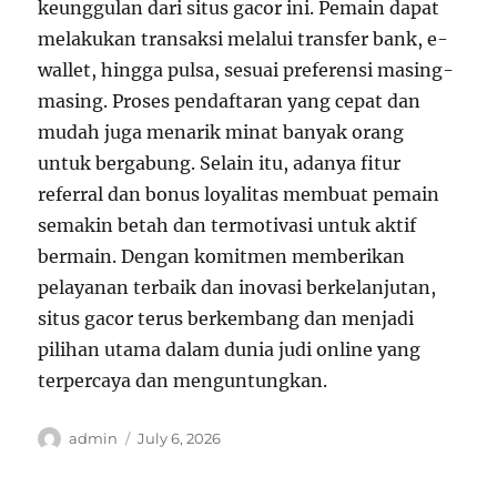
keunggulan dari situs gacor ini. Pemain dapat
melakukan transaksi melalui transfer bank, e-
wallet, hingga pulsa, sesuai preferensi masing-
masing. Proses pendaftaran yang cepat dan
mudah juga menarik minat banyak orang
untuk bergabung. Selain itu, adanya fitur
referral dan bonus loyalitas membuat pemain
semakin betah dan termotivasi untuk aktif
bermain. Dengan komitmen memberikan
pelayanan terbaik dan inovasi berkelanjutan,
situs gacor terus berkembang dan menjadi
pilihan utama dalam dunia judi online yang
terpercaya dan menguntungkan.
Author
Posted
admin
July 6, 2026
on