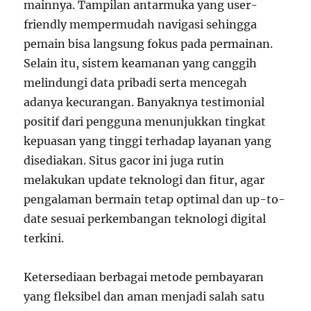
mainnya. Tampilan antarmuka yang user-
friendly mempermudah navigasi sehingga
pemain bisa langsung fokus pada permainan.
Selain itu, sistem keamanan yang canggih
melindungi data pribadi serta mencegah
adanya kecurangan. Banyaknya testimonial
positif dari pengguna menunjukkan tingkat
kepuasan yang tinggi terhadap layanan yang
disediakan. Situs gacor ini juga rutin
melakukan update teknologi dan fitur, agar
pengalaman bermain tetap optimal dan up-to-
date sesuai perkembangan teknologi digital
terkini.
Ketersediaan berbagai metode pembayaran
yang fleksibel dan aman menjadi salah satu