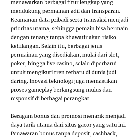
menawarkan berbagai fitur lengkap yang
mendukung permainan adil dan transparan.
Keamanan data pribadi serta transaksi menjadi
prioritas utama, sehingga pemain bisa bermain
dengan tenang tanpa khawatir akan risiko
kehilangan. Selain itu, berbagai jenis
permainan yang disediakan, mulai dari slot,
poker, hingga live casino, selalu diperbarui
untuk mengikuti tren terbaru di dunia judi
daring. Inovasi teknologi juga memastikan
proses gameplay berlangsung mulus dan
responsif di berbagai perangkat.
Beragam bonus dan promosi menarik menjadi
daya tarik utama dari situs gacor yang satu ini.
Penawaran bonus tanpa deposit, cashback,