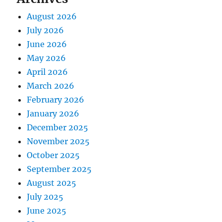
August 2026
July 2026
June 2026
May 2026
April 2026
March 2026
February 2026
January 2026
December 2025
November 2025
October 2025
September 2025
August 2025
July 2025
June 2025