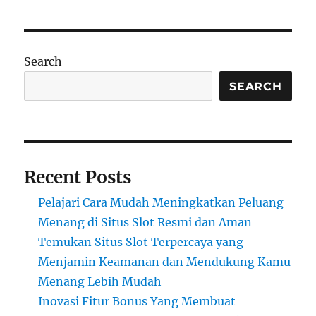
Search
SEARCH
Recent Posts
Pelajari Cara Mudah Meningkatkan Peluang
Menang di Situs Slot Resmi dan Aman
Temukan Situs Slot Terpercaya yang
Menjamin Keamanan dan Mendukung Kamu
Menang Lebih Mudah
Inovasi Fitur Bonus Yang Membuat