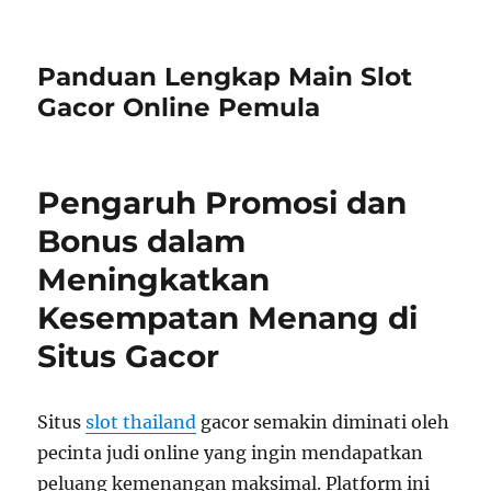
Panduan Lengkap Main Slot
Gacor Online Pemula
Pengaruh Promosi dan
Bonus dalam
Meningkatkan
Kesempatan Menang di
Situs Gacor
Situs
slot thailand
gacor semakin diminati oleh
pecinta judi online yang ingin mendapatkan
peluang kemenangan maksimal. Platform ini