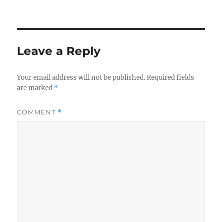
on
Leave a Reply
Your email address will not be published.
Required fields
are marked
*
COMMENT
*