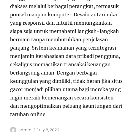
diakses melalui berbagai perangkat, termasuk
ponsel maupun komputer. Desain antarmuka
yang responsif dan intuitif memungkinkan
siapa saja untuk memahami langkah-langkah
bermain tanpa membutuhkan penjelasan
panjang. Sistem keamanan yang terintegrasi
menjamin kerahasiaan data pribadi pengguna,
sekaligus memastikan transaksi keuangan
berlangsung aman. Dengan berbagai
keunggulan yang dimiliki, tidak heran jika situs
gacor menjadi pilihan utama bagi mereka yang
ingin meraih kemenangan secara konsisten
dan mengoptimalkan peluang keuntungan dari
taruhan online.
Author
Posted
admin
July 8, 2026