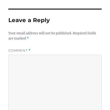
Leave a Reply
Your email address will not be published.
Required fields
are marked
*
COMMENT
*