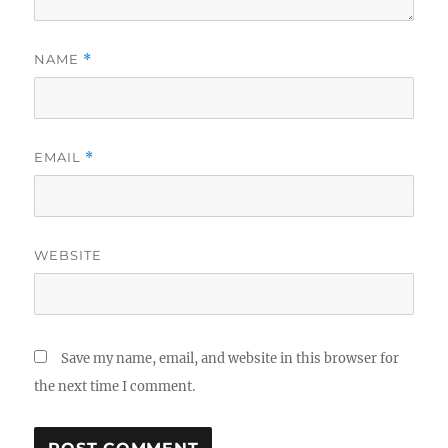
NAME
*
EMAIL
*
WEBSITE
Save my name, email, and website in this browser for
the next time I comment.