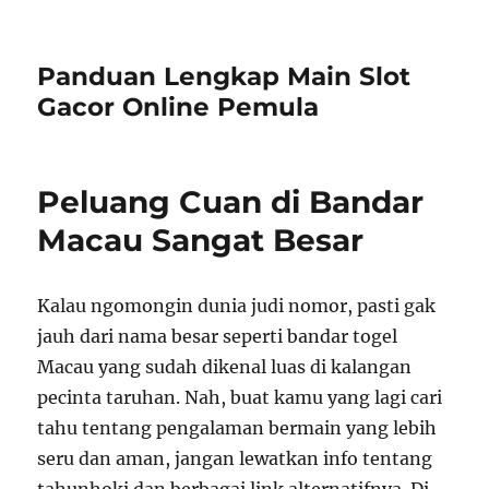
Panduan Lengkap Main Slot
Gacor Online Pemula
Peluang Cuan di Bandar
Macau Sangat Besar
Kalau ngomongin dunia judi nomor, pasti gak
jauh dari nama besar seperti bandar togel
Macau yang sudah dikenal luas di kalangan
pecinta taruhan. Nah, buat kamu yang lagi cari
tahu tentang pengalaman bermain yang lebih
seru dan aman, jangan lewatkan info tentang