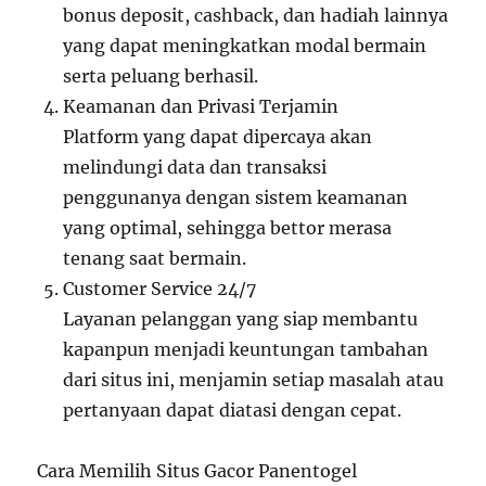
bonus deposit, cashback, dan hadiah lainnya
yang dapat meningkatkan modal bermain
serta peluang berhasil.
Keamanan dan Privasi Terjamin
Platform yang dapat dipercaya akan
melindungi data dan transaksi
penggunanya dengan sistem keamanan
yang optimal, sehingga bettor merasa
tenang saat bermain.
Customer Service 24/7
Layanan pelanggan yang siap membantu
kapanpun menjadi keuntungan tambahan
dari situs ini, menjamin setiap masalah atau
pertanyaan dapat diatasi dengan cepat.
Cara Memilih Situs Gacor Panentogel