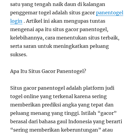
satu yang tengah naik daun di kalangan
penggemar togel adalah situs gacor
panentogel
login
. Artikel ini akan mengupas tuntas
mengenai apa itu situs gacor panentogel,
kelebihannya, cara menentukan situs terbaik,
serta saran untuk meningkatkan peluang
sukses.
Apa Itu Situs Gacor Panentogel?
Situs gacor panentogel adalah platform judi
togel online yang terkenal karena sering
memberikan prediksi angka yang tepat dan
peluang menang yang tinggi. Istilah “gacor”
berasal dari bahasa gaul Indonesia yang berarti
“sering memberikan keberuntungan” atau