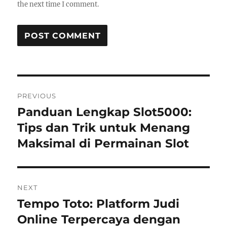
the next time I comment.
Post
PREVIOUS
navigation
Panduan Lengkap Slot5000:
Previous
post:
Tips dan Trik untuk Menang
Maksimal di Permainan Slot
NEXT
Tempo Toto: Platform Judi
Next
post:
Online Terpercaya dengan