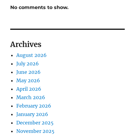
No comments to show.
Archives
August 2026
July 2026
June 2026
May 2026
April 2026
March 2026
February 2026
January 2026
December 2025
November 2025