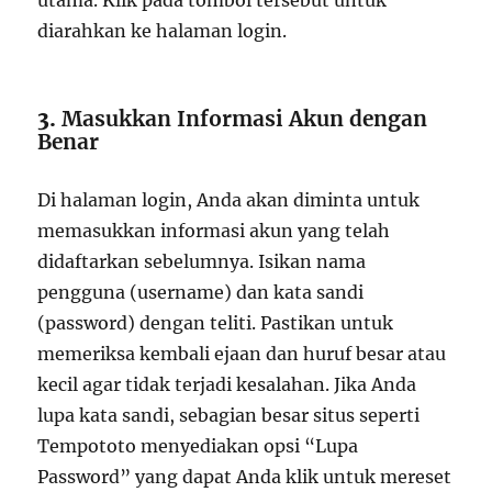
utama. Klik pada tombol tersebut untuk
diarahkan ke halaman login.
3.
Masukkan Informasi Akun dengan
Benar
Di halaman login, Anda akan diminta untuk
memasukkan informasi akun yang telah
didaftarkan sebelumnya. Isikan nama
pengguna (username) dan kata sandi
(password) dengan teliti. Pastikan untuk
memeriksa kembali ejaan dan huruf besar atau
kecil agar tidak terjadi kesalahan. Jika Anda
lupa kata sandi, sebagian besar situs seperti
Tempototo menyediakan opsi “Lupa
Password” yang dapat Anda klik untuk mereset