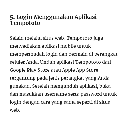
5.
Login Menggunakan Aplikasi
Tempototo
Selain melalui situs web, Tempototo juga
menyediakan aplikasi mobile untuk
mempermudah login dan bermain di perangkat
seluler Anda. Unduh aplikasi Tempototo dari
Google Play Store atau Apple App Store,
tergantung pada jenis perangkat yang Anda
gunakan. Setelah mengunduh aplikasi, buka
dan masukkan username serta password untuk
login dengan cara yang sama seperti di situs
web.