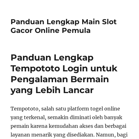
Panduan Lengkap Main Slot
Gacor Online Pemula
Panduan Lengkap
Tempototo Login untuk
Pengalaman Bermain
yang Lebih Lancar
Tempototo, salah satu platform togel online
yang terkenal, semakin diminati oleh banyak
pemain karena kemudahan akses dan berbagai
layanan menarik yang disediakan. Namun, bagi