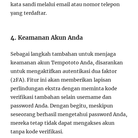
kata sandi melalui email atau nomor telepon
yang terdaftar.
4.
Keamanan Akun Anda
Sebagai langkah tambahan untuk menjaga
keamanan akun Tempototo Anda, disarankan
untuk mengaktifkan autentikasi dua faktor
(2FA). Fitur ini akan memberikan lapisan
perlindungan ekstra dengan meminta kode
verifikasi tambahan selain username dan
password Anda. Dengan begitu, meskipun
seseorang berhasil mengetahui password Anda,
mereka tetap tidak dapat mengakses akun
tanpa kode verifikasi.