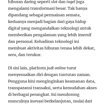
hiburan daring seperti
slot
dan
togel
juga
mengalami transformasi besar. Tak hanya
dipandang sebagai permainan semata,
keduanya menjadi bagian dari gaya hidup
digital yang mengandalkan teknologi untuk
memberikan pengalaman yang lebih imersif
dan personal. Kehadiran teknologi ini
membuat aktivitas hiburan terasa lebih dekat,
seru, dan terukur.
Di sisi lain, platform
judi online
turut
menyesuaikan diri dengan tuntutan zaman.
Pengguna kini menginginkan keamanan data,
transparansi transaksi, serta kemudahan akses
di berbagai perangkat. Ini mendorong
munculnya inovasi berkelanjutan, mulai dari