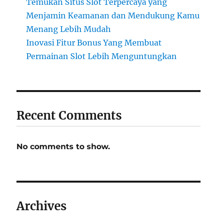
Temukan Situs Slot Terpercaya yang
Menjamin Keamanan dan Mendukung Kamu
Menang Lebih Mudah
Inovasi Fitur Bonus Yang Membuat
Permainan Slot Lebih Menguntungkan
Recent Comments
No comments to show.
Archives