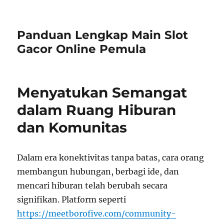
Panduan Lengkap Main Slot
Gacor Online Pemula
Menyatukan Semangat
dalam Ruang Hiburan
dan Komunitas
Dalam era konektivitas tanpa batas, cara orang
membangun hubungan, berbagi ide, dan
mencari hiburan telah berubah secara
signifikan. Platform seperti
https://meetborofive.com/community-