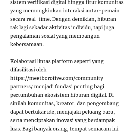
sistem verifikasi digital hingga fitur komunitas
yang memungkinkan interaksi antar-pemain
secara real-time. Dengan demikian, hiburan
tak lagi sekadar aktivitas individu, tapi juga
pengalaman sosial yang membangun
kebersamaan.
Kolaborasi lintas platform seperti yang
difasilitasi oleh
https://meetborofive.com/community-
partners/ menjadi fondasi penting bagi
pertumbuhan ekosistem hiburan digital. Di
sinilah komunitas, kreator, dan pengembang
dapat bertukar ide, menjajaki peluang baru,
serta menciptakan inovasi yang berdampak
luas. Bagi banyak orang, tempat semacam ini