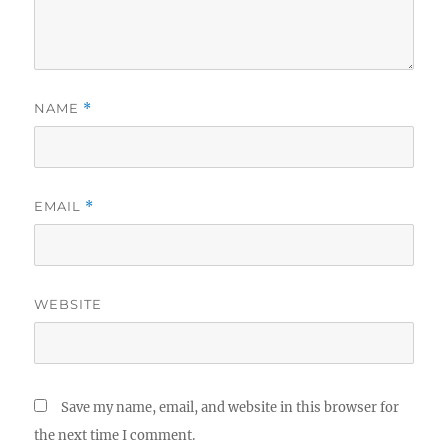
NAME
*
EMAIL
*
WEBSITE
Save my name, email, and website in this browser for
the next time I comment.