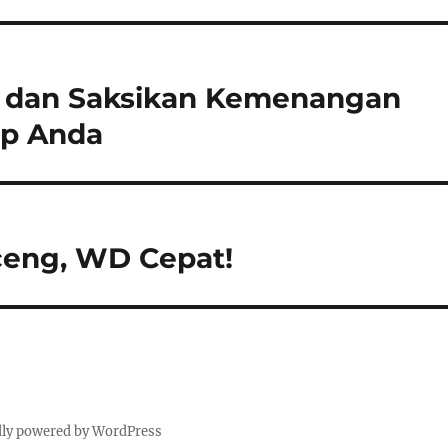
n dan Saksikan Kemenangan
up Anda
ceng, WD Cepat!
ly powered by WordPress