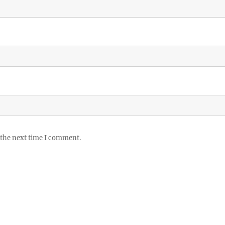
 the next time I comment.