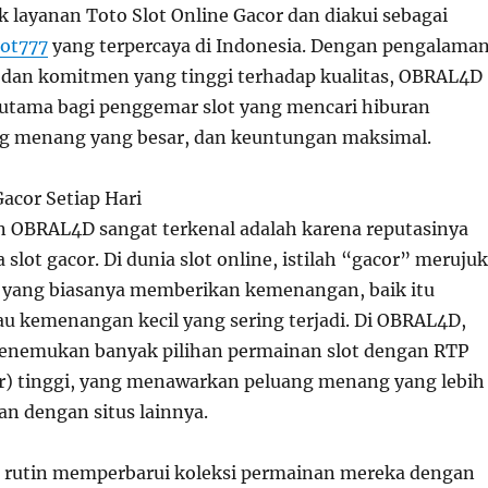
 layanan Toto Slot Online Gacor dan diakui sebagai
lot777
yang terpercaya di Indonesia. Dengan pengalama
dan komitmen yang tinggi terhadap kualitas, OBRAL4D
 utama bagi penggemar slot yang mencari hiburan
ng menang yang besar, dan keuntungan maksimal.
acor Setiap Hari
an OBRAL4D sangat terkenal adalah karena reputasinya
 slot gacor. Di dunia slot online, istilah “gacor” merujuk
 yang biasanya memberikan kemenangan, baik itu
tau kemenangan kecil yang sering terjadi. Di OBRAL4D,
enemukan banyak pilihan permainan slot dengan RTP
er) tinggi, yang menawarkan peluang menang yang lebih
an dengan situs lainnya.
 rutin memperbarui koleksi permainan mereka dengan