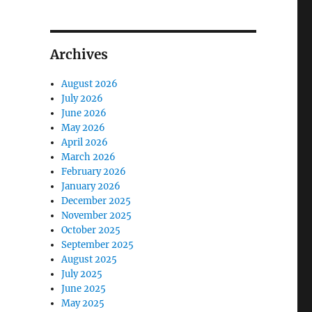
Archives
August 2026
July 2026
June 2026
May 2026
April 2026
March 2026
February 2026
January 2026
December 2025
November 2025
October 2025
September 2025
August 2025
July 2025
June 2025
May 2025