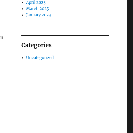
April 2025
March 2025
January 2023
an
Categories
Uncategorized