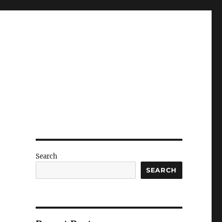
Search
SEARCH