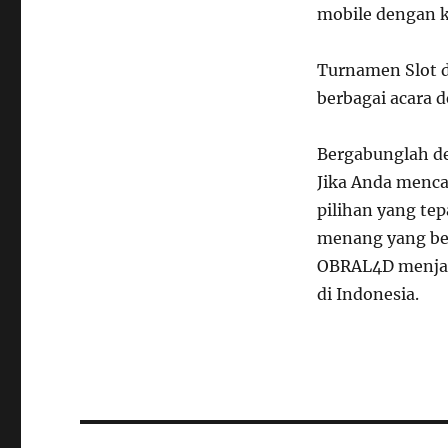
mobile dengan k
Turnamen Slot 
berbagai acara 
Bergabunglah d
Jika Anda menca
pilihan yang te
menang yang bes
OBRAL4D menjad
di Indonesia.